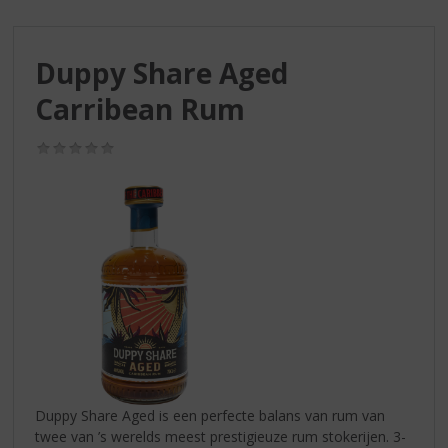
S
p
r
Duppy Share Aged
i
n
Carribean Rum
g
n
(0,0
a
/
a
5)
r
d
e
n
a
v
i
g
a
t
i
Duppy Share Aged is een perfecte balans van rum van
e
twee van ’s werelds meest prestigieuze rum stokerijen. 3-