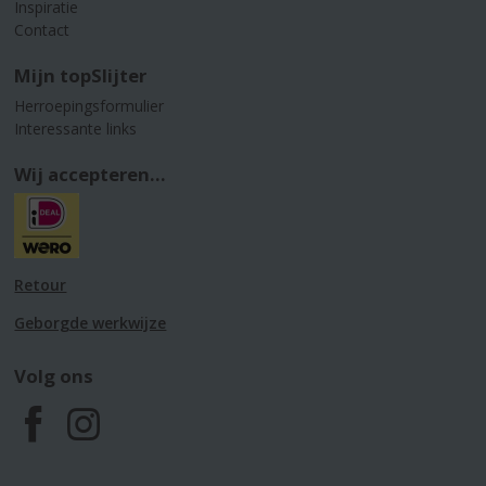
Inspiratie
Contact
Mijn topSlijter
Herroepingsformulier
Interessante links
Wij accepteren...
Retour
Geborgde werkwijze
Volg ons
F
I
a
n