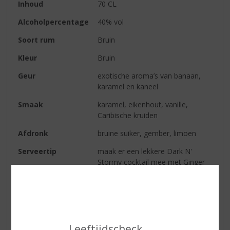
Inhoud
70 CL
Alcoholpercentage
40% vol
Soort rum
Bruin
Kleur
Bruin
Geur
exotische aroma’s van banaan,
karamel en kaneel
Smaak
karamel, eikenhout, vanille,
Caribische kruiden
Afdronk
bruine suiker, gember, limoen
Serveertip
maak er een lekkere Dark N'
Stormy cocktail mee met Ginger
Beer
Reviews
Leeftijdscheck