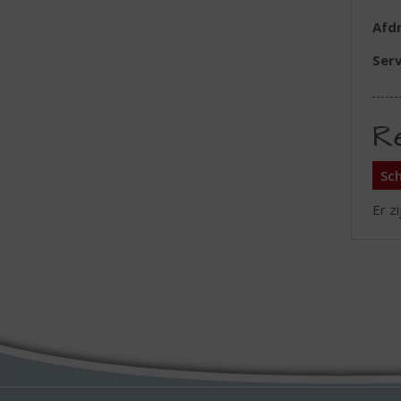
Afd
Serv
R
Sch
Er z