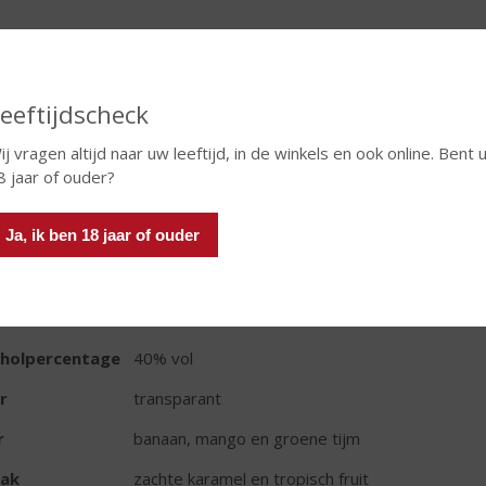
eeftijdscheck
In winkelmand
ij vragen altijd naar uw leeftijd, in de winkels en ook online. Bent 
8 jaar of ouder?
TIKETINFORMATIE
Ja, ik ben 18 jaar of ouder
d van Herkomst
Barbados
oud
70 CL
oholpercentage
40% vol
r
transparant
r
banaan, mango en groene tijm
ak
zachte karamel en tropisch fruit