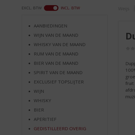
d
S
WEB
EXCL. BTW
INCL. BTW
Weijs
p
r
AANBIEDINGEN
i
D
n
WIJN VAN DE MAAND
g
WHISKY VAN DE MAAND
n
RUM VAN DE MAAND
a
a
BIER VAN DE MAAND
Dupp
r
100%
SPIRIT VAN DE MAAND
d
groe
e
EXCLUSIEF TOPSLIJTER
frui
n
afdr
WIJN
a
muzi
v
WHISKY
i
BIER
g
APERITIEF
a
t
GEDISTILLEERD OVERIG
i