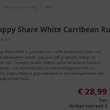
SHOP
Gedistilleerd Overig
Rum
uppy Share White Carribean R
(0,0
/
5)
y Share White is gemaakt met 100% Jamaicaanse Rum voor
 Jamaicaanse smaak. Qua geur ruik je banaan, mango en
ne tijm. Terwijl je proeft, maken zachte karamel en tropisch
t plaats voor pimentkruiden en een levendige pot still rum-
onk. Duppy White is geproduceerd en tot stand gekomen met
kale pionier Kano.
€
28,99
Fles
Huidige voorraad: 2