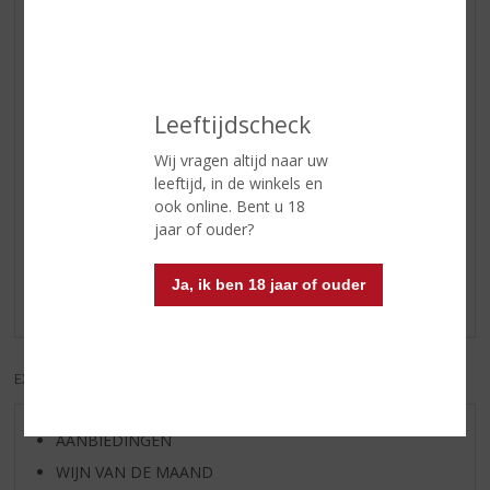
Geur
Notities van fruit, citrus en honing.
Afdronk
Patrón Reposado is een tequila
voor de wat meer ervaren drinker,
een persoon die meer
complexiteit en zachtheid zoekt in
Leeftijdscheck
zijn tequila
Wij vragen altijd naar uw
leeftijd, in de winkels en
Reviews
ook online. Bent u 18
jaar of ouder?
Schrijf een review
Ja, ik ben 18 jaar of ouder
Er zijn nog geen reviews geplaatst voor dit product
EXCL. BTW
INCL. BTW
AANBIEDINGEN
WIJN VAN DE MAAND