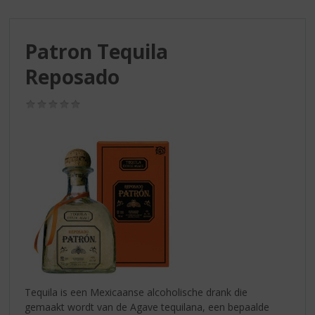
S
p
r
Patron Tequila
i
n
Reposado
g
n
(0,0
a
/
a
5)
r
d
e
n
a
v
i
g
a
t
i
Tequila is een Mexicaanse alcoholische drank die
e
gemaakt wordt van de Agave tequilana, een bepaalde