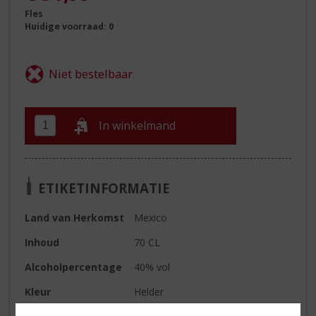
Fles
Huidige voorraad: 0
In winkelmand
ETIKETINFORMATIE
Land van Herkomst
Mexico
Inhoud
70 CL
Alcoholpercentage
40% vol
Kleur
Helder