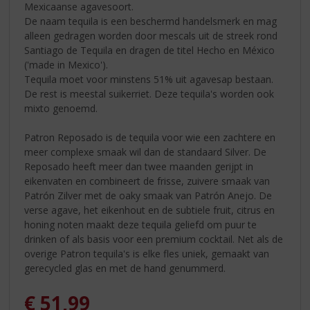
Mexicaanse agavesoort.
De naam tequila is een beschermd handelsmerk en mag
alleen gedragen worden door mescals uit de streek rond
Santiago de Tequila en dragen de titel Hecho en México
('made in Mexico').
Tequila moet voor minstens 51% uit agavesap bestaan.
De rest is meestal suikerriet. Deze tequila's worden ook
mixto genoemd.
Patron Reposado is de tequila voor wie een zachtere en
meer complexe smaak wil dan de standaard Silver. De
Reposado heeft meer dan twee maanden gerijpt in
eikenvaten en combineert de frisse, zuivere smaak van
Patrón Zilver met de oaky smaak van Patrón Anejo. De
verse agave, het eikenhout en de subtiele fruit, citrus en
honing noten maakt deze tequila geliefd om puur te
drinken of als basis voor een premium cocktail. Net als de
overige Patron tequila's is elke fles uniek, gemaakt van
gerecycled glas en met de hand genummerd.
€
51,99