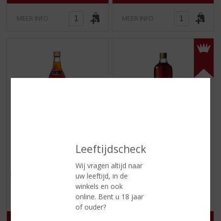
MEER INFO
MEER INFO
€
15,79
€
14,29
Leeftijdscheck
(
(
100 CL
100 CL
0
0
Parade Vieux
Stoocker Vieux
Wij vragen altijd naar
,
,
uw leeftijd, in de
Voorraad (indien beperkt): 11
Vieux
0
0
/
/
winkels en ook
Voorraad (indien beperkt): 1
5
5
online. Bent u 18 jaar
)
)
of ouder?