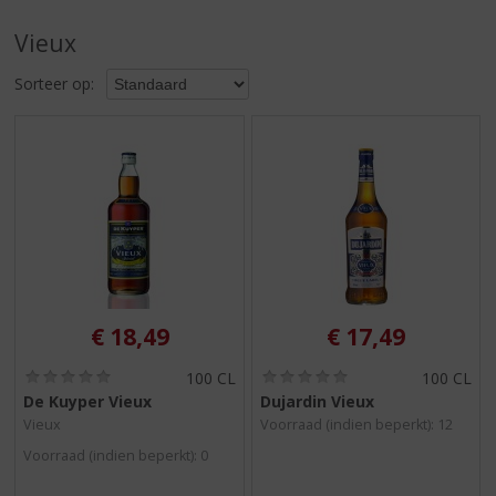
S
p
Vieux
r
i
Sorteer op:
n
g
n
a
a
r
d
e
n
a
v
€
18,49
€
17,49
i
g
(
(
100 CL
100 CL
0
0
a
De Kuyper Vieux
Dujardin Vieux
,
,
t
Vieux
Voorraad (indien beperkt): 12
0
0
i
/
/
Voorraad (indien beperkt): 0
5
5
e
)
)