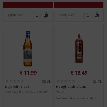
MEER INFO
MEER INFO
€
11,99
€
18,49
(
(
50 CL
100 CL
0
0
Dujardin Vieux
Hooghoudt Vieux
,
,
Voorraad (indien beperkt): 29
Vieux
0
0
/
/
Voorraad (indien beperkt): 4
5
5
)
)