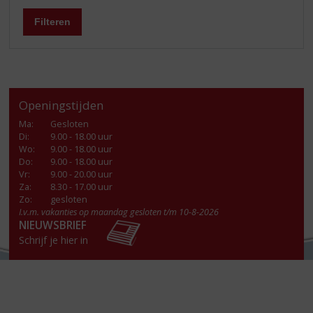
Filteren
Openingstijden
Ma
:
Gesloten
Di
:
9.00 - 18.00 uur
Wo
:
9.00 - 18.00 uur
Do
:
9.00 - 18.00 uur
Vr
:
9.00 - 20.00 uur
Za
:
8.30 - 17.00 uur
Zo:
gesloten
I.v.m. vakanties op maandag gesloten t/m 10-8-2026
NIEUWSBRIEF
Schrijf je hier in