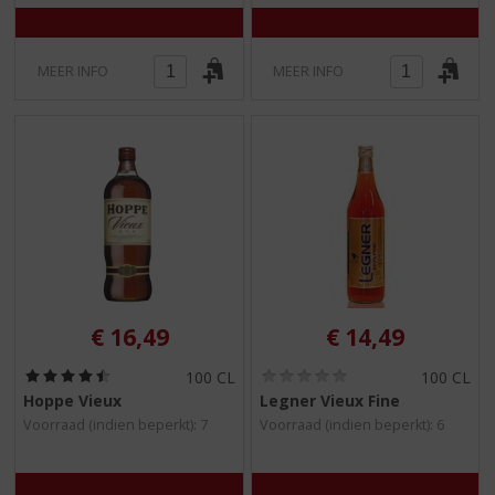
MEER INFO
MEER INFO
€
16,49
€
14,49
(
(
100 CL
100 CL
4
0
Hoppe Vieux
Legner Vieux Fine
,
,
Voorraad (indien beperkt): 7
Voorraad (indien beperkt): 6
5
0
/
/
5
5
)
)