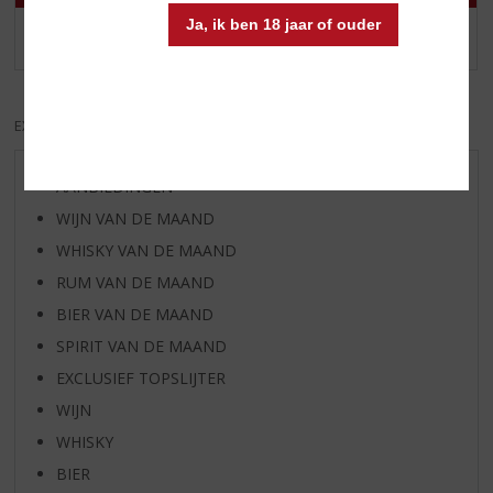
Ja, ik ben 18 jaar of ouder
MEER INFO
MEER INFO
EXCL. BTW
INCL. BTW
AANBIEDINGEN
WIJN VAN DE MAAND
WHISKY VAN DE MAAND
RUM VAN DE MAAND
BIER VAN DE MAAND
SPIRIT VAN DE MAAND
EXCLUSIEF TOPSLIJTER
WIJN
WHISKY
BIER