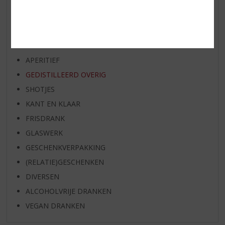
EXCLUSIEF TOPSLIJTER
WIJN
WHISKY
BIER
APERITIEF
GEDISTILLEERD OVERIG
SHOTJES
KANT EN KLAAR
FRISDRANK
GLASWERK
GESCHENKVERPAKKING
(RELATIE)GESCHENKEN
DIVERSEN
ALCOHOLVRIJE DRANKEN
VEGAN DRANKEN