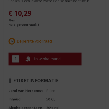
Soplica is een lekkere zoete Poolse hazelnootlikeur.
€
10,29
Fles
Huidige voorraad: 5
In winkelmand
ETIKETINFORMATIE
Land van Herkomst
Polen
Inhoud
50 CL
Alcoholpercentage
30% vol