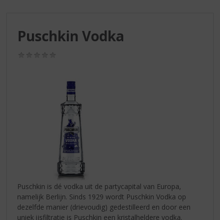
S
p
r
Puschkin Vodka
i
n
g
(0,0
/
n
5)
a
a
r
d
e
n
a
v
i
g
a
Puschkin is dé vodka uit de partycapital van Europa,
t
namelijk Berlijn. Sinds 1929 wordt Puschkin Vodka op
i
dezelfde manier (drievoudig) gedestilleerd en door een
e
uniek ijsfiltratie is Puschkin een kristalheldere vodka.