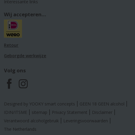
Interessante links
Wij accepteren...
Retour
Geborgde werkwijze
Volg ons
F
I
a
n
Designed by YOOKY smart concepts
GEEN 18 GEEN alcohol
c
s
IDIN/ITSME
sitemap
Privacy Statement
Disclaimer
Verantwoord alcoholgebruik
Leveringsvoorwaarden
e
t
The Netherlands