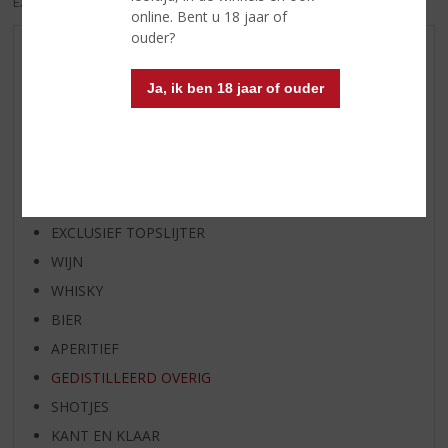
EXCL. BTW
INCL. BTW
online. Bent u 18 jaar of
ouder?
AANBIEDINGEN
WIJN VAN DE MAAND
Ja, ik ben 18 jaar of ouder
WHISKY VAN DE MAAND
RUM VAN DE MAAND
BIER VAN DE MAAND
SPIRIT VAN DE MAAND
EXCLUSIEF TOPSLIJTER
WIJN
WHISKY
BIER
APERITIEF
GEDISTILLEERD OVERIG
SHOTJES
KANT EN KLAAR