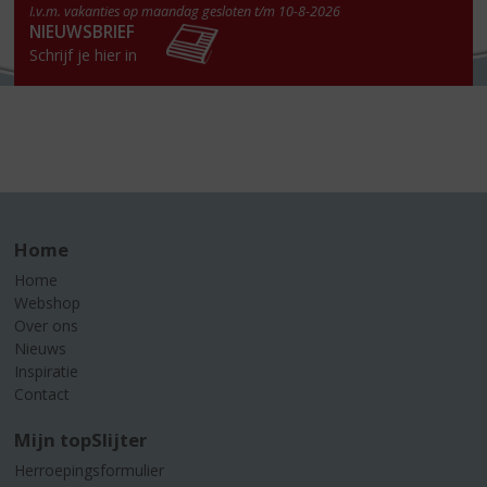
I.v.m. vakanties op maandag gesloten t/m 10-8-2026
NIEUWSBRIEF
Schrijf je hier in
Home
Home
Webshop
Over ons
Nieuws
Inspiratie
Contact
Mijn topSlijter
Herroepingsformulier