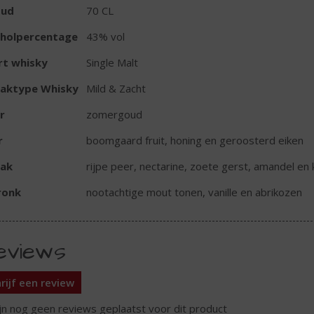
oud
70 CL
oholpercentage
43% vol
rt whisky
Single Malt
aktype Whisky
Mild & Zacht
r
zomergoud
r
boomgaard fruit, honing en geroosterd eiken
ak
rijpe peer, nectarine, zoete gerst, amandel en k
ronk
nootachtige mout tonen, vanille en abrikozen
eviews
rijf een review
ijn nog geen reviews geplaatst voor dit product