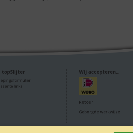
 topSlijter
Wij accepteren...
epingsformulier
essante links
Retour
Geborgde werkwijze