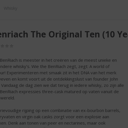
SHOP
Whisky
nriach The Original Ten (10 Ye
(0,0
/
5)
BenRiach is meester in het creëren van de meest unieke en
ondere whisky’s. Wie the BenRiach zegt, zegt: A world of
our! Experimenteren met smaak zit in het DNA van het merk
even en komt voort uit de ontdekkingslust van founder John
. Vandaag de dag zien we dat terug in iedere whisky, zo zijn alle
BenRiach expressies three-cask matured op vaten vanuit de
 wereld.
rievoudige rijping op een combinatie van ex-bourbon barrels,
ryvaten en virgin oak casks zorgt voor een explosie aan
en. Denk aan tonen van peer en nectarines, maar ook