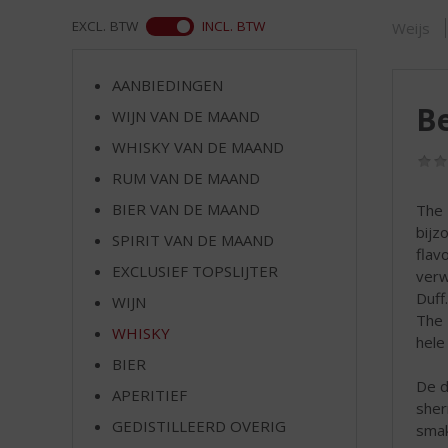
d
S
WEB
EXCL. BTW
INCL. BTW
Weijs
p
r
AANBIEDINGEN
i
Be
n
WIJN VAN DE MAAND
g
WHISKY VAN DE MAAND
n
RUM VAN DE MAAND
a
a
BIER VAN DE MAAND
The 
r
bijz
SPIRIT VAN DE MAAND
d
flav
e
EXCLUSIEF TOPSLIJTER
verw
n
Duff
WIJN
a
The 
v
WHISKY
hele
i
BIER
g
De d
APERITIEF
a
sher
t
GEDISTILLEERD OVERIG
smak
i