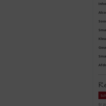
Inh
Alc
Soo
Sma
Kleu
Geu
Sma
Afd
R
Sch
Er z