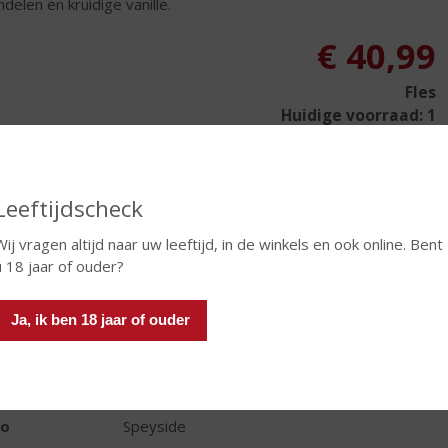
delen en kruidige vanille.
€
40,99
Fles
Huidige voorraad: 1
Leeftijdscheck
Wij vragen altijd naar uw leeftijd, in de winkels en ook online. Bent
In winkelmand
u 18 jaar of ouder?
Ja, ik ben 18 jaar of ouder
TIKETINFORMATIE
d van Herkomst
Schotland
io
Speyside