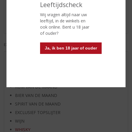
Reviews
Leeftijdscheck
Schrijf een review
Wij vragen altijd naar uw
leeftijd, in de winkels en
Er zijn nog geen reviews geplaatst voor dit product
ook online. Bent u 18 jaar
of ouder?
EXCL. BTW
INCL. BTW
Ja, ik ben 18 jaar of ouder
AANBIEDINGEN
WIJN VAN DE MAAND
WHISKY VAN DE MAAND
RUM VAN DE MAAND
BIER VAN DE MAAND
SPIRIT VAN DE MAAND
EXCLUSIEF TOPSLIJTER
WIJN
WHISKY