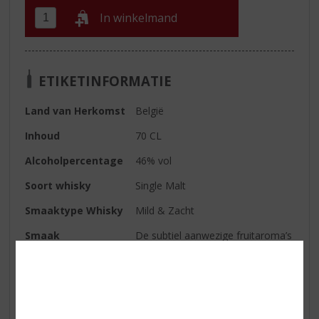
In winkelmand
ETIKETINFORMATIE
Land van Herkomst
België
Inhoud
70 CL
Alcoholpercentage
46% vol
Soort whisky
Single Malt
Smaaktype Whisky
Mild & Zacht
Smaak
De subtiel aanwezige fruitaroma’s
worden mooi aangevuld met
toetsen van hout en vanille.