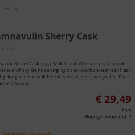
SHOP
Whisky
mnavulin Sherry Cask
(0,0
/
5)
avulin Sherry Cask Single Malt Scotch Whisky is een bijzonder
vatieve whisky die na een rijping op ex-bourbonvaten een finish
t gekregen op maar liefst drie verschillende sherryvaten: Paez,
sa en Vasyma.
€
29,49
Fles
Huidige voorraad: 1