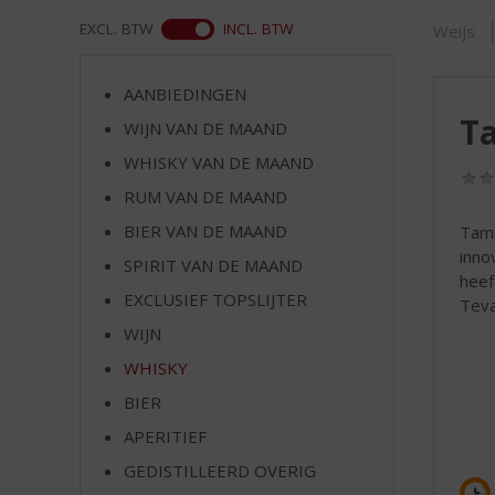
d
S
WEB
EXCL. BTW
INCL. BTW
Weijs
p
r
AANBIEDINGEN
i
Ta
n
WIJN VAN DE MAAND
g
WHISKY VAN DE MAAND
n
RUM VAN DE MAAND
a
a
BIER VAN DE MAAND
Tamn
r
inno
SPIRIT VAN DE MAAND
d
heef
e
EXCLUSIEF TOPSLIJTER
Teva
n
WIJN
a
v
WHISKY
i
BIER
g
APERITIEF
a
t
GEDISTILLEERD OVERIG
i