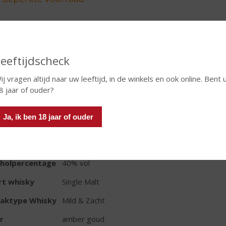
In winkelmand
eeftijdscheck
ij vragen altijd naar uw leeftijd, in de winkels en ook online. Bent 
TIKETINFORMATIE
8 jaar of ouder?
d van Herkomst
Schotland
Ja, ik ben 18 jaar of ouder
io
Speyside
oud
70 CL
oholpercentage
40% vol
rt whisky
Single Malt
aktype Whisky
Mild & Zacht
r
amber goud