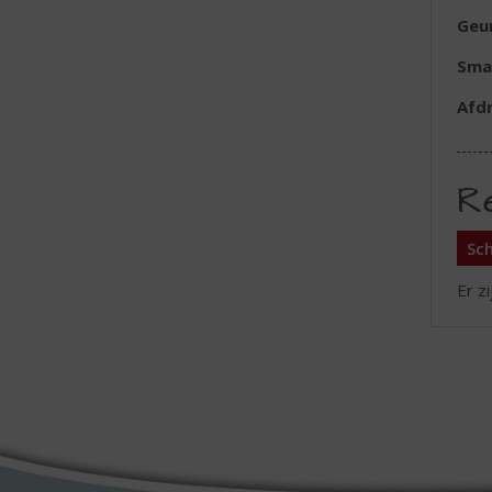
Geu
Sma
Afd
R
Sch
Er z