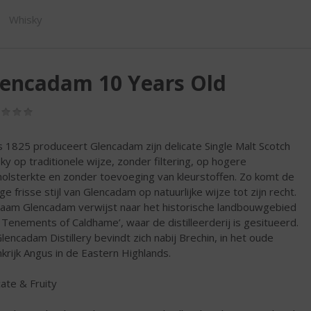
SHOP
Whisky
lencadam 10 Years Old
(0,0
/
5)
s 1825 produceert Glencadam zijn delicate Single Malt Scotch
ky op traditionele wijze, zonder filtering, op hogere
holsterkte en zonder toevoeging van kleurstoffen. Zo komt de
ige frisse stijl van Glencadam op natuurlijke wijze tot zijn recht.
aam Glencadam verwijst naar het historische landbouwgebied
 Tenements of Caldhame’, waar de distilleerderij is gesitueerd.
lencadam Distillery bevindt zich nabij Brechin, in het oude
nkrijk Angus in de Eastern Highlands.
cate & Fruity