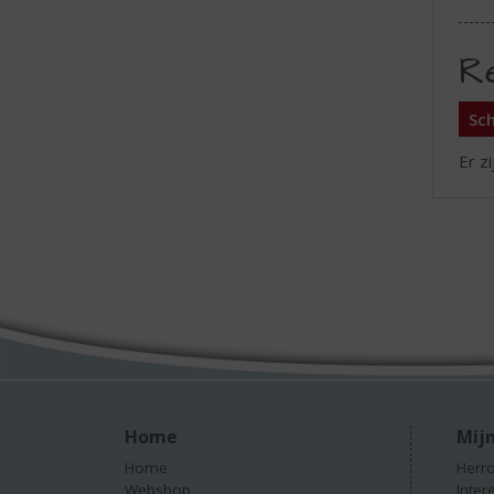
R
Sch
Er z
Home
Mijn
Home
Herro
Webshop
Inter