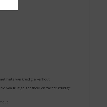
met hints van kruidig eikenhout
nie van fruitige zoetheid en zachte kruidige
 mout