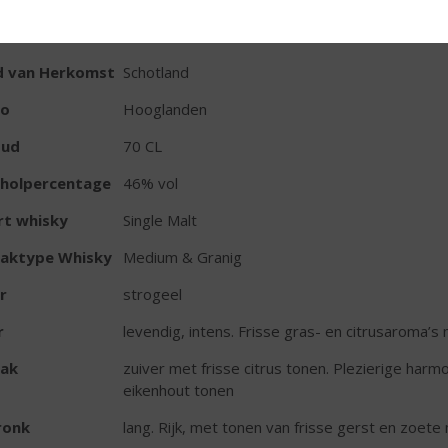
TIKETINFORMATIE
d van Herkomst
Schotland
io
Hooglanden
oud
70 CL
oholpercentage
46% vol
rt whisky
Single Malt
aktype Whisky
Medium & Granig
r
strogeel
r
levendig, intens. Frisse gras- en citrusaroma’s 
ak
zuiver met frisse citrus tonen. Plezierige harmo
eikenhout tonen
ronk
lang. Rijk, met tonen van frisse gerst en zoete