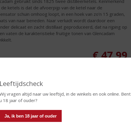
cadam gebruikt sinds 1825 twee distilleerketels. Kenmerkend
 de ketels is dat de afvoerpijp van de ketel naar de
ensator schuin omhoog loopt, in een hoek van zo’n 15 graden,
laats van naar beneden. Naar verluidt wordt daardoor een
onder delicaat en zacht distillaat geproduceerd, dat na rijping op
en vaten de karakteristieke fruitige tonen van Glencadam
ikkelt.
€
47,99
Fles
Huidige voorraad: 2
Leeftijdscheck
Wij vragen altijd naar uw leeftijd, in de winkels en ook online. Bent
u 18 jaar of ouder?
In winkelmand
Ja, ik ben 18 jaar of ouder