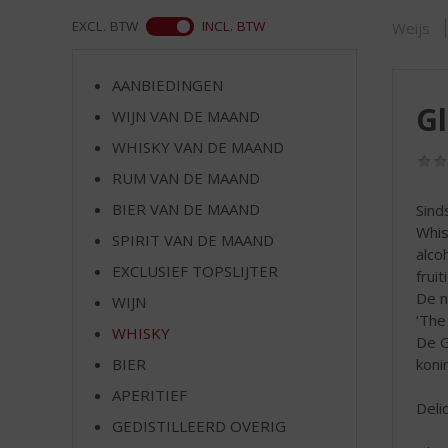
d
S
WEB
EXCL. BTW
INCL. BTW
Weijs
p
r
AANBIEDINGEN
i
G
n
WIJN VAN DE MAAND
g
WHISKY VAN DE MAAND
n
RUM VAN DE MAAND
a
a
BIER VAN DE MAAND
Sind
r
Whis
SPIRIT VAN DE MAAND
d
alco
e
EXCLUSIEF TOPSLIJTER
fruit
n
De n
WIJN
a
‘The
v
WHISKY
De G
i
koni
BIER
g
APERITIEF
a
Deli
t
GEDISTILLEERD OVERIG
i