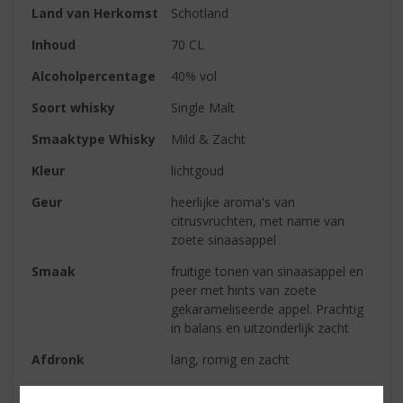
Land van Herkomst
Schotland
Inhoud
70 CL
Alcoholpercentage
40% vol
Soort whisky
Single Malt
Smaaktype Whisky
Mild & Zacht
Kleur
lichtgoud
Geur
heerlijke aroma's van
citrusvruchten, met name van
zoete sinaasappel
Smaak
fruitige tonen van sinaasappel en
peer met hints van zoete
gekarameliseerde appel. Prachtig
in balans en uitzonderlijk zacht
Afdronk
lang, romig en zacht