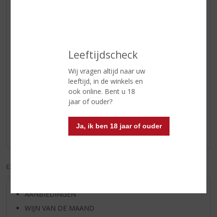
Reviews
Schrijf een review
Leeftijdscheck
Theeke
21-05-2022
Wij vragen altijd naar uw
(4,0
leeftijd, in de winkels en
/
ook online. Bent u 18
5)
jaar of ouder?
Fijne zachte Whiskey
Een fijne zachte Whiskey, single malt. Altijd in huis, ook
Ja, ik ben 18 jaar of ouder
ideaal voor de startende Whiskey drinker.
EXCL. BTW
INCL. BTW
AANBIEDINGEN
WIJN VAN DE MAAND