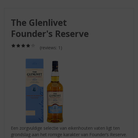
S
p
r
The Glenlivet
i
n
Founder's Reserve
g
n
(4,0
a
(reviews: 1)
/
a
5)
r
d
e
n
a
v
i
g
a
t
i
Een zorgvuldige selectie van eikenhouten vaten ligt ten
e
grondslag aan het romige karakter van Founder’s Reserve.