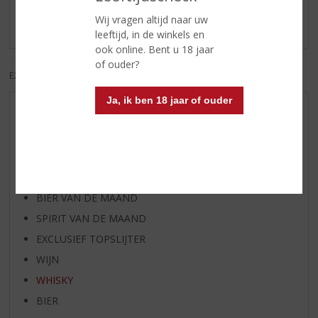
Goede whisky die niet te duur is , aanrader voor whisky
Wij vragen altijd naar uw
fans
leeftijd, in de winkels en
ook online. Bent u 18 jaar
of ouder?
EXCL. BTW
INCL. BTW
Ja, ik ben 18 jaar of ouder
AANBIEDINGEN
WIJN VAN DE MAAND
WHISKY VAN DE MAAND
RUM VAN DE MAAND
BIER VAN DE MAAND
SPIRIT VAN DE MAAND
EXCLUSIEF TOPSLIJTER
WIJN
WHISKY
BIER