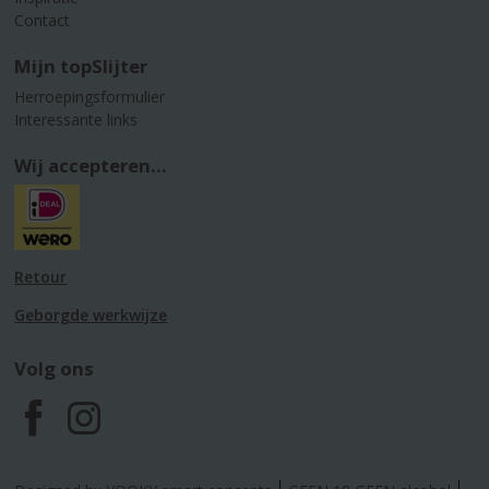
Contact
Mijn topSlijter
Herroepingsformulier
Interessante links
Wij accepteren...
Retour
Geborgde werkwijze
Volg ons
F
I
a
n