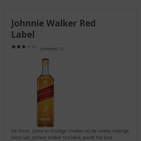
S
p
r
Johnnie Walker Red
i
n
Label
g
n
(3,0
a
(reviews: 1)
/
a
5)
r
d
e
n
a
v
i
g
a
t
i
De frisse, zoete en kruidige smaken en de unieke rokerige
e
finish van Johnnie Walker red label, wordt het best