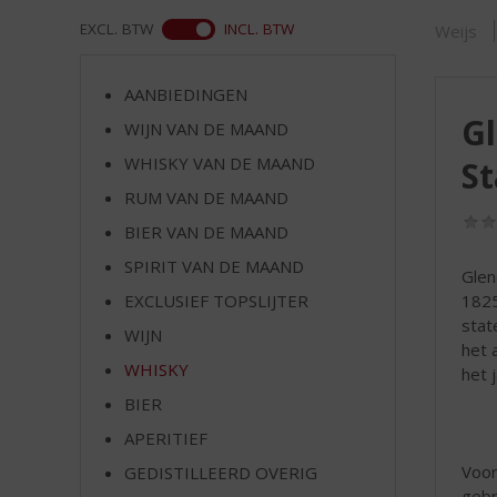
d
S
WEB
EXCL. BTW
INCL. BTW
Weijs
p
r
AANBIEDINGEN
i
Gl
n
WIJN VAN DE MAAND
g
WHISKY VAN DE MAAND
St
n
RUM VAN DE MAAND
a
a
BIER VAN DE MAAND
r
SPIRIT VAN DE MAAND
d
Glen
e
1825
EXCLUSIEF TOPSLIJTER
n
stat
WIJN
a
het 
v
WHISKY
het j
i
BIER
g
APERITIEF
a
t
Voor
GEDISTILLEERD OVERIG
i
gebr