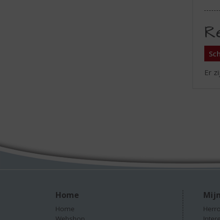
R
Sch
Er z
Home
Mijn
Home
Herro
Webshop
Inter