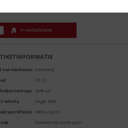
In winkelmand
TIKETINFORMATIE
d van Herkomst
Schotland
oud
70 CL
oholpercentage
40% vol
rt whisky
Single Malt
aktype Whisky
Mild & Zacht
ronk
bloemen en zoete peer