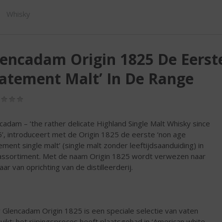
SHOP
Whisky
encadam Origin 1825 De Eerst
atement Malt’ In De Range
(0,0
/
5)
cadam – ‘the rather delicate Highland Single Malt Whisky since
’, introduceert met de Origin 1825 de eerste ‘non age
ement single malt’ (single malt zonder leeftijdsaanduiding) in
assortiment. Met de naam Origin 1825 wordt verwezen naar
aar van oprichting van de distilleerderij.
 Glencadam Origin 1825 is een speciale selectie van vaten
uikt: het rijpingsproces heeft plaatsgehad in ‘American white-