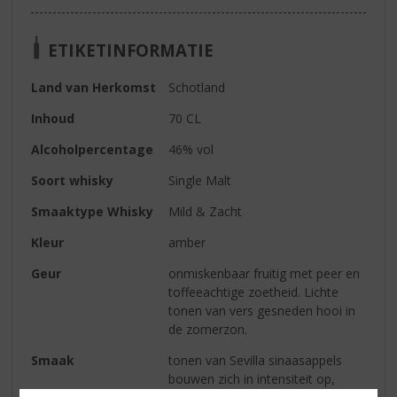
ETIKETINFORMATIE
Land van Herkomst
Schotland
Inhoud
70 CL
Alcoholpercentage
46% vol
Soort whisky
Single Malt
Smaaktype Whisky
Mild & Zacht
Kleur
amber
Geur
onmiskenbaar fruitig met peer en
toffeeachtige zoetheid. Lichte
tonen van vers gesneden hooi in
de zomerzon.
Smaak
tonen van Sevilla sinaasappels
bouwen zich in intensiteit op,