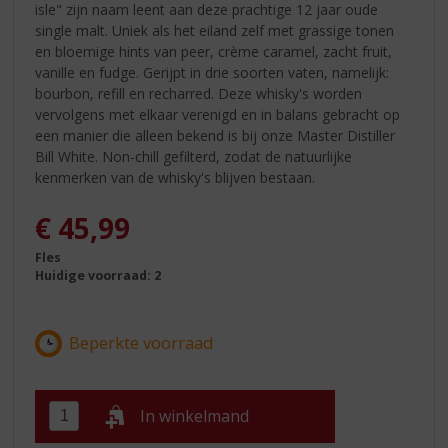
isle" zijn naam leent aan deze prachtige 12 jaar oude
single malt. Uniek als het eiland zelf met grassige tonen
en bloemige hints van peer, crème caramel, zacht fruit,
vanille en fudge. Gerijpt in drie soorten vaten, namelijk:
bourbon, refill en recharred. Deze whisky's worden
vervolgens met elkaar verenigd en in balans gebracht op
een manier die alleen bekend is bij onze Master Distiller
Bill White. Non-chill gefilterd, zodat de natuurlijke
kenmerken van de whisky's blijven bestaan.
€
45,99
Fles
Huidige voorraad: 2
In winkelmand