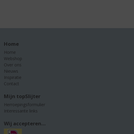
Home
Home
Webshop
Over ons
Nieuws
Inspiratie
Contact
Mijn topSlijter
Herroepingsformulier
Interessante links
Wij accepteren...