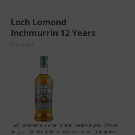
S
p
r
Loch Lomond
i
n
Inchmurrin 12 Years
g
n
(0,0
a
/
a
5)
r
d
e
n
a
v
i
g
a
t
i
'Inch' betekent eiland en 'Murrin' betekent gras, oftewel
e
het grassige eiland. Het is wel passend dat "the grassy