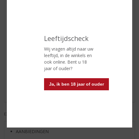
daarna milder wordend richting
zachtere vruchten zoals perzik en
abrikoos. Het fruitige karakter
gaat daarna richting romige fudge
en vanille.
Afdronk
medium lang met een peperige
Leeftijdscheck
afdronk.
Wij vragen altijd naar uw
leeftijd, in de winkels en
ook online. Bent u 18
Reviews
jaar of ouder?
Schrijf een review
Ja, ik ben 18 jaar of ouder
Er zijn nog geen reviews geplaatst voor dit product
EXCL. BTW
INCL. BTW
AANBIEDINGEN