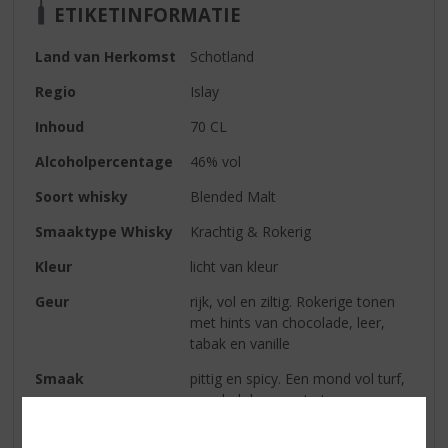
ETIKETINFORMATIE
Land van Herkomst
Schotland
Regio
Islay
Inhoud
70 CL
Alcoholpercentage
46% vol
Soort whisky
Blended Malt
Smaaktype Whisky
Krachtig & Rokerig
Kleur
licht van kleur
Geur
rijk, vol en ziltig. Rokerige tonen
met hints van chocolade, leer,
tabak en vanille
Smaak
pittig en spicy. Een mond vol turf,
gevolgd door zoete tonen van
pure chocolade, toffee en honing.
Het geeft deze stevige whisky een