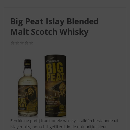
S
p
r
Big Peat Islay Blended
i
n
Malt Scotch Whisky
g
n
(0,0
a
/
a
5)
r
d
e
n
a
v
i
g
a
t
i
Een kleine partij traditionele whisky's, alléén bestaande uit
e
Islay malts, non-chill gefilterd, in de natuurlijke kleur.