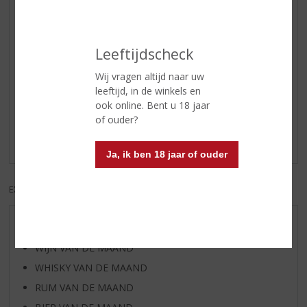
mooie zachte kant
Afdronk
lang en droog
Leeftijdscheck
Wij vragen altijd naar uw
Reviews
leeftijd, in de winkels en
ook online. Bent u 18 jaar
Schrijf een review
of ouder?
Er zijn nog geen reviews geplaatst voor dit product
Ja, ik ben 18 jaar of ouder
EXCL. BTW
INCL. BTW
AANBIEDINGEN
WIJN VAN DE MAAND
WHISKY VAN DE MAAND
RUM VAN DE MAAND