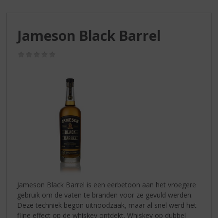
S
p
r
Jameson Black Barrel
i
n
g
(0,0
/
n
5)
a
a
r
d
e
n
a
v
i
g
a
Jameson Black Barrel is een eerbetoon aan het vroegere
t
gebruik om de vaten te branden voor ze gevuld werden.
i
Deze techniek begon uitnoodzaak, maar al snel werd het
e
fijne effect op de whiskey ontdekt. Whiskey op dubbel