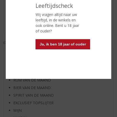
Reviews
Leeftijdscheck
Wij vragen altijd naar uw
Schrijf een review
leeftijd, in de winkels en
Er zijn nog geen reviews geplaatst voor dit product
ook online. Bent u 18 jaar
of ouder?
EXCL. BTW
INCL. BTW
Ja, ik ben 18 jaar of ouder
AANBIEDINGEN
WIJN VAN DE MAAND
WHISKY VAN DE MAAND
RUM VAN DE MAAND
BIER VAN DE MAAND
SPIRIT VAN DE MAAND
EXCLUSIEF TOPSLIJTER
WIJN