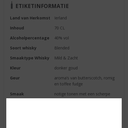
ETIKETINFORMATIE
Land van Herkomst
Ierland
Inhoud
70 CL
Alcoholpercentage
40% vol
Soort whisky
Blended
Smaaktype Whisky
Mild & Zacht
Kleur
donker goud
Geur
aroma’s van butterscotch, romig
en toffee fudge
Smaak
notige tonen met een scherpe
vanille zoetheid
Afdronk
rijk, gedroogd hout en vanille