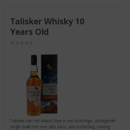
S
p
r
Talisker Whisky 10
i
n
Years Old
g
n
(0,0
a
/
a
5)
r
d
e
n
a
v
i
g
a
t
i
Talisker van het eiland Skye is een krachtige, uitdagende
e
single malt met een zilte neus, een turfachtig, rokerig