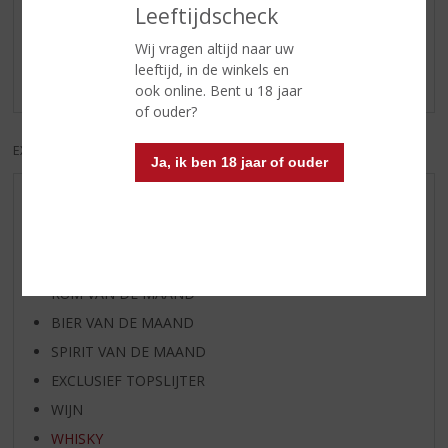
Reviews
Leeftijdscheck
Schrijf een review
Wij vragen altijd naar uw
leeftijd, in de winkels en
Er zijn nog geen reviews geplaatst voor dit product
ook online. Bent u 18 jaar
of ouder?
EXCL. BTW
INCL. BTW
Ja, ik ben 18 jaar of ouder
AANBIEDINGEN
WIJN VAN DE MAAND
WHISKY VAN DE MAAND
RUM VAN DE MAAND
BIER VAN DE MAAND
SPIRIT VAN DE MAAND
EXCLUSIEF TOPSLIJTER
WIJN
WHISKY