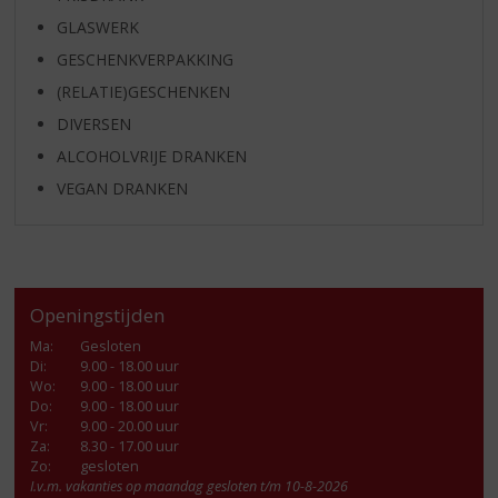
GLASWERK
GESCHENKVERPAKKING
(RELATIE)GESCHENKEN
DIVERSEN
ALCOHOLVRIJE DRANKEN
VEGAN DRANKEN
Openingstijden
Ma
:
Gesloten
Di
:
9.00 - 18.00 uur
Wo
:
9.00 - 18.00 uur
Do
:
9.00 - 18.00 uur
Vr
:
9.00 - 20.00 uur
Za
:
8.30 - 17.00 uur
Zo:
gesloten
I.v.m. vakanties op maandag gesloten t/m 10-8-2026