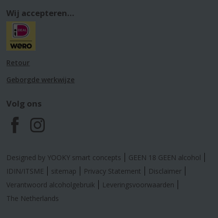
Wij accepteren...
Retour
Geborgde werkwijze
Volg ons
F
I
a
n
Designed by YOOKY smart concepts
GEEN 18 GEEN alcohol
c
s
IDIN/ITSME
sitemap
Privacy Statement
Disclaimer
Verantwoord alcoholgebruik
Leveringsvoorwaarden
e
t
The Netherlands