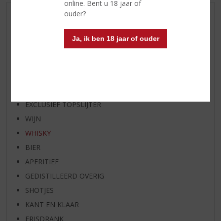
online. Bent u 18 jaar of
ouder?
AANBIEDINGEN
WIJN VAN DE MAAND
Ja, ik ben 18 jaar of ouder
WHISKY VAN DE MAAND
RUM VAN DE MAAND
BIER VAN DE MAAND
SPIRIT VAN DE MAAND
EXCLUSIEF TOPSLIJTER
WIJN
WHISKY
BIER
APERITIEF
GEDISTILLEERD OVERIG
SHOTJES
KANT EN KLAAR
FRISDRANK