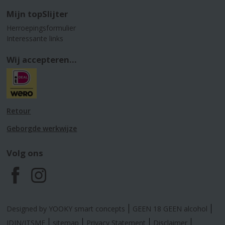
Mijn topSlijter
Herroepingsformulier
Interessante links
Wij accepteren...
Retour
Geborgde werkwijze
Volg ons
F
I
a
n
Designed by YOOKY smart concepts
GEEN 18 GEEN alcohol
IDIN/ITSME
sitemap
Privacy Statement
Disclaimer