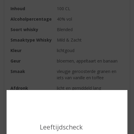
Inhoud
100 CL
Alcoholpercentage
40% vol
Soort whisky
Blended
Smaaktype Whisky
Mild & Zacht
Kleur
lichtgoud
Geur
bloemen, appeltaart en banaan
Smaak
vleugje geroosterde granen en
iets van vanille en toffee
Afdronk
licht en gemiddeld lang
Reviews
Schrijf een review
Leeftijdscheck