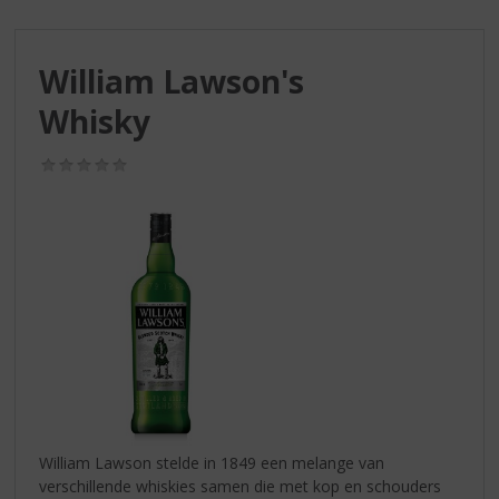
S
p
r
William Lawson's
i
n
Whisky
g
n
(0,0
a
/
a
5)
r
d
e
n
a
v
i
g
a
t
i
William Lawson stelde in 1849 een melange van
e
verschillende whiskies samen die met kop en schouders