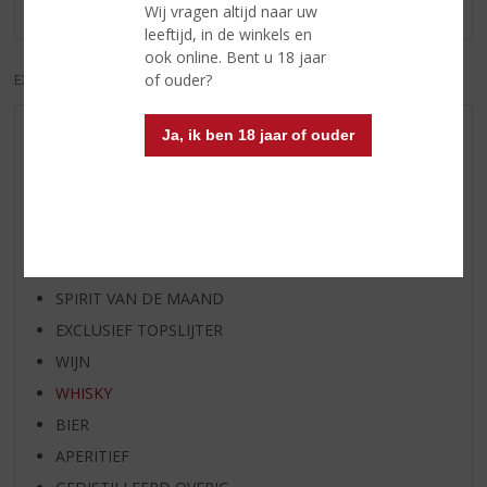
Er zijn nog geen reviews geplaatst voor dit product
Wij vragen altijd naar uw
leeftijd, in de winkels en
ook online. Bent u 18 jaar
of ouder?
EXCL. BTW
INCL. BTW
Ja, ik ben 18 jaar of ouder
AANBIEDINGEN
WIJN VAN DE MAAND
WHISKY VAN DE MAAND
RUM VAN DE MAAND
BIER VAN DE MAAND
SPIRIT VAN DE MAAND
EXCLUSIEF TOPSLIJTER
WIJN
WHISKY
BIER
APERITIEF