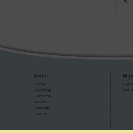
Er z
Home
Mijn
Home
Herro
Webshop
Inter
Over ons
Nieuws
Inspiratie
Contact