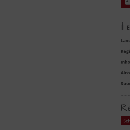
E
Lan
Reg
Inh
Alc
Soo
R
Sch