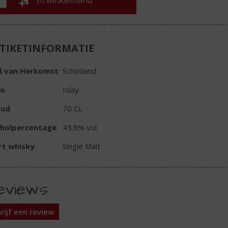
In winkelmand
TIKETINFORMATIE
d van Herkomst
Schotland
io
Islay
oud
70 CL
oholpercentage
45.8% vol
rt whisky
Single Malt
eviews
rijf een review