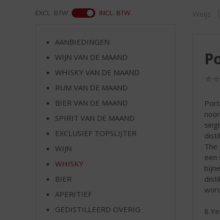
d
S
WEB
EXCL. BTW
INCL. BTW
Weijs
p
r
AANBIEDINGEN
i
Po
n
WIJN VAN DE MAAND
g
WHISKY VAN DE MAAND
n
RUM VAN DE MAAND
a
a
BIER VAN DE MAAND
Port
r
noor
SPIRIT VAN DE MAAND
d
sing
e
EXCLUSIEF TOPSLIJTER
disti
n
The 
WIJN
a
een s
v
WHISKY
bijn
i
disti
BIER
g
word
APERITIEF
a
t
GEDISTILLEERD OVERIG
8 Ye
i