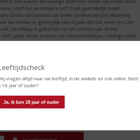
 Het is een warme en rokerige dram met tonen van onder meer
steen, zoethout en donkere turf. Zoals gebruikelijk maakt
ialty Drinks niet bekend van welke distilleerderij hij afkomstig
maar we kunnen er gevoeglijk van uitgaan dat het weer om Caol
draait. De whisky is gebotteld op een sterkte van 45.8%.
r: licht goud. Neus: aroma’s van citroenschilletjes, rokerige kolen
arme gerstemout. Smaak: tonen van kalksteen, sugar snaps en
ere turf, met zoetheid van honingraat en zoethout. In de
onk heeft hij tonen van zeezout en zwarte peper, terwijl de
righeid langzaam afneemt.
Leeftijdscheck
€
52,99
Wij vragen altijd naar uw leeftijd, in de winkels en ook online. Bent
u 18 jaar of ouder?
Fles
Huidige voorraad: 6
Ja, ik ben 18 jaar of ouder