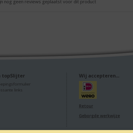
ijn nog geen reviews geplaatst voor dit product
 topSlijter
Wij accepteren...
epingsformulier
essante links
Retour
Geborgde werkwijze