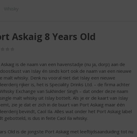
SHOP
Whisky
rt Askaig 8 Years Old
(0,0
/
5)
 Askaig is de naam van een havenstadje (nu ja, dorp) aan de
doostkust van Islay én sinds kort ook de naam van een nieuwe
le malt whisky. Denk nu vooral niet dat Islay een nieuwe
lleerderij rijker is, het is Speciality Drinks Ltd. – de firma achter
Whisky Exchange van Sukhinder Singh – dat onder deze naam
ingle malt whisky uit Islay bottelt. Als je er de kaart van Islay
eemt, zie je dat er zich in de buurt van Port Askaig maar één
lleerderij bevindt, Caol Ila. Alles wat onder het Port Askaig label
t gebotteld, is dus in feite Caol Ila whisky.
ars Old is de jongste Port Askaig met leeftijdsaanduiding tot nu