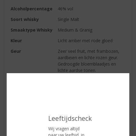
Alcoholpercentage
46% vol
Soort whisky
Single Malt
Smaaktype Whisky
Medium & Granig
Kleur
Licht amber met rode gloed
Geur
Zeer veel fruit, met frambozen,
aardbeien en lichte rozen geur.
Gedroogde bloemblaadjes en
lichte aardse tonen.
Smaak: Vooral licht en luchtig op
de tong. Zoet en fruitig met een
bijzonder spoortje van
amandalen.
Afdronk: Fruitig en vooral zeer
toegankelijk en licht.
Leeftijdscheck
Smaak
Vooral licht en luchtig op de tong.
Zoet en fruitig met een bijzonder
Wij vragen altijd
spoortje van amandalen.
naar uw leeftijd, in