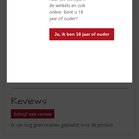
.
de winkels en ook
online. Bent u 18
Afdronk
Fruitig en vooral zeer toegankelijk
jaar of ouder?
en licht
Serveertip
Wilt u Spey Tenne Speyside Single
Ja, ik ben 18 jaar of ouder
Malt Whisky online kopen of
bestellen ?
Of weten waar te koop is in de
buurt van Zutphen,Holten,
Deventer, Apeldoorn ?
Te koop in onze slijterij tussen
Overijssel en Gelderland
Reviews
Schrijf een review
Er zijn nog geen reviews geplaatst voor dit product