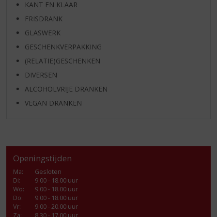
KANT EN KLAAR
FRISDRANK
GLASWERK
GESCHENKVERPAKKING
(RELATIE)GESCHENKEN
DIVERSEN
ALCOHOLVRIJE DRANKEN
VEGAN DRANKEN
Openingstijden
Ma
:
Gesloten
Di
:
9.00 - 18.00 uur
Wo
:
9.00 - 18.00 uur
Do
:
9.00 - 18.00 uur
Vr
:
9.00 - 20.00 uur
Za
:
8.30 - 17.00 uur