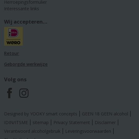
Herroepingsformulier
Interessante links
Wij accepteren...
Retour
Geborgde werkwijze
Volg ons
F
I
a
n
Designed by YOOKY smart concepts
GEEN 18 GEEN alcohol
c
s
IDIN/ITSME
sitemap
Privacy Statement
Disclaimer
Verantwoord alcoholgebruik
Leveringsvoorwaarden