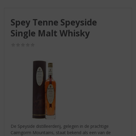
S
p
r
Spey Tenne Speyside
i
n
Single Malt Whisky
g
n
(0,0
a
/
a
5)
r
d
e
n
a
v
i
g
a
t
i
De Speyside distilleerderij, gelegen in de prachtige
e
Cairngorm Mountains, staat bekend als een van de