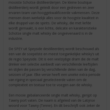
mooiste Schotse distilleerderijen. De kleine boutique
distilleerderij wordt geleidt door een gedreven en zeer
ervaren team van hooggekwalificeerde vakmensen. Deze
mensen doen werkelijk alles voor de hoogste kwaliteit in
elke druppel van de spirits. De whisky, die met liefde
wordt gemaakt, is een lichte, delicate en karakteristieke
Schotse single malt whisky die ongeëvenaard is in de
industrie.
De SPEY uit Speyside destilleerderij wordt beschouwd als
een van de soepelste en meest toegankelijke whisky’s uit
de regio Speyside. Dit is een veelzijdige dram die de malt
drinker een selectie aanbiedt van verschillende leeftijden
en stijlen die passen bij verschillende delen van de dag,
seizoen of jaar. Elke versie heeft een unieke extra periode
van rijping in speciaal geselecteerde vaten om de
complexiteit en textuur toe te voegen aan de whisky.
Een mooie gebalanceerde single malt whisky, gerijpt op
Tawny port vaten. De naam is afgeleid van de Latijnse
woord voor Tawny (Tenne). En dit beschrijft ook zeker de