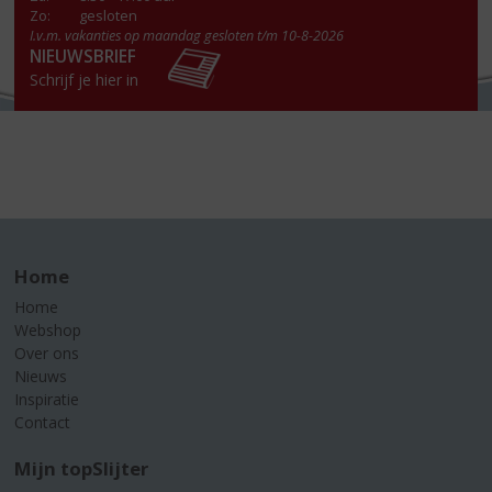
Zo:
gesloten
I.v.m. vakanties op maandag gesloten t/m 10-8-2026
NIEUWSBRIEF
Schrijf je hier in
Home
Home
Webshop
Over ons
Nieuws
Inspiratie
Contact
Mijn topSlijter