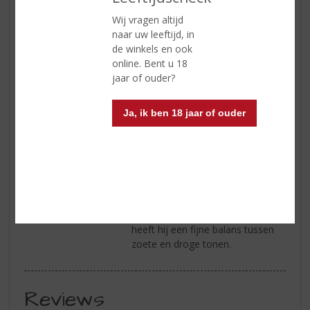
gesuikerde sinaasappel en vers
Wij vragen altijd
gekapt eikenhout. Smaak:
naar uw leeftijd, in
zoetheid van honing met tonen
de winkels en ook
van rijk citrusfruit en kruidig
online. Bent u 18
eikenhout. In de afdronk blijven de
jaar of ouder?
tonen van eikenhout het langst
hangen en heeft hij een fijne
balans tussen zoete en droge
Ja, ik ben 18 jaar of ouder
tonen.
Smaak
Zoetheid van honing met tonen
van rijk citrusfruit en kruidig
eikenhout.
Afdronk
In de afdronk blijven de tonen van
eikenhout het langst hangen en
heeft hij een fijne balans tussen
zoete en droge tonen.
Reviews