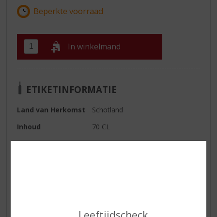
In winkelmand
ETIKETINFORMATIE
Land van Herkomst
Schotland
Inhoud
70 CL
Alcoholpercentage
40% vol
Soort whisky
Single Malt
Smaaktype Whisky
Medium & Granig
Kleur
Goud
Geur
Aroma’s van romige toffee,
Leeftijdscheck