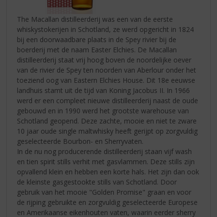
The Macallan distilleerderij was een van de eerste
whiskystokerijen in Schotland, ze werd opgericht in 1824
bij een doorwaadbare plaats in de Spey rivier bij de
boerderij met de naam Easter Elchies. De Macallan
distilleerderij staat vrij hoog boven de noordelijke oever
van de rivier de Spey ten noorden van Aberlour onder het
toeziend oog van Eastern Elchies House. Dit 18e eeuwse
landhuis stamt uit de tijd van Koning Jacobus II. In 1966
werd er een compleet nieuwe distilleerderij naast de oude
gebouwd en in 1990 werd het grootste warehouse van
Schotland geopend. Deze zachte, mooie en niet te zware
10 jaar oude single maltwhisky heeft gerijpt op zorgvuldig
geselecteerde Bourbon- en Sherryvaten.
In de nu nog producerende distilleerderij staan vijf wash
en tien spirit stills verhit met gasvlammen. Deze stills zijn
opvallend klein en hebben een korte hals. Het zijn dan ook
de kleinste gasgestookte stills van Schotland. Door
gebruik van het mooie "Golden Promise" graan en voor
de rijping gebruikte en zorgvuldig geselecteerde Europese
en Amerikaanse eikenhouten vaten, waarin eerder sherry