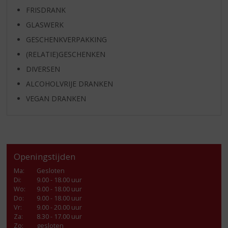
FRISDRANK
GLASWERK
GESCHENKVERPAKKING
(RELATIE)GESCHENKEN
DIVERSEN
ALCOHOLVRIJE DRANKEN
VEGAN DRANKEN
Openingstijden
Ma
:
Gesloten
Di
:
9.00 - 18.00 uur
Wo
:
9.00 - 18.00 uur
Do
:
9.00 - 18.00 uur
Vr
:
9.00 - 20.00 uur
Za
:
8.30 - 17.00 uur
Zo:
gesloten