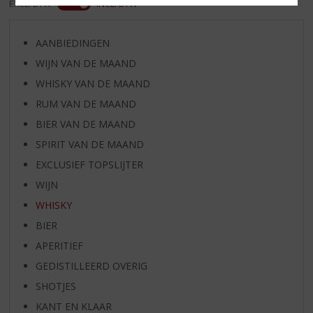
EXCL. BTW
INCL. BTW
AANBIEDINGEN
WIJN VAN DE MAAND
WHISKY VAN DE MAAND
RUM VAN DE MAAND
BIER VAN DE MAAND
SPIRIT VAN DE MAAND
EXCLUSIEF TOPSLIJTER
WIJN
WHISKY
BIER
APERITIEF
GEDISTILLEERD OVERIG
SHOTJES
KANT EN KLAAR