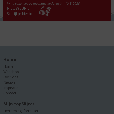
I.v.m. vakanties op maandag gesloten t/m 10-8-2026
NIEUWSBRIEF
Schrijf je hier in
Home
Home
Webshop
Over ons
Nieuws
Inspiratie
Contact
Mijn topSlijter
Herroepingsformulier