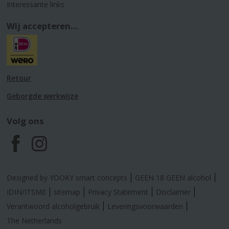
Interessante links
Wij accepteren...
Retour
Geborgde werkwijze
Volg ons
F
I
a
n
Designed by YOOKY smart concepts
GEEN 18 GEEN alcohol
c
s
IDIN/ITSME
sitemap
Privacy Statement
Disclaimer
Verantwoord alcoholgebruik
Leveringsvoorwaarden
e
t
The Netherlands