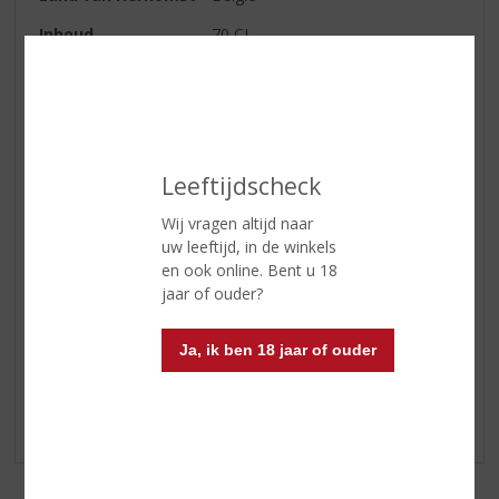
Inhoud
70 CL
Alcoholpercentage
46% vol
Soort whisky
Single Malt
Smaaktype Whisky
Krachtig & Rokerig
Leeftijdscheck
Kleur
Bleek koper
Wij vragen altijd naar
Afdronk
Middenlange licht rokerige
uw leeftijd, in de winkels
afdronk
en ook online. Bent u 18
jaar of ouder?
Reviews
Ja, ik ben 18 jaar of ouder
Schrijf een review
Er zijn nog geen reviews geplaatst voor dit product