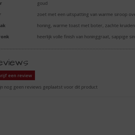
r
goud
r
zoet met een uitspatting van warme siroop over
ak
honing, warme toast met boter, zachte kruiden 
ronk
heerlijk volle finish van honinggraat, sappige s
eviews
rijf een review
ijn nog geen reviews geplaatst voor dit product