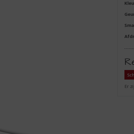
Kleu
Geu
Sma
Afd
R
Sch
Er z