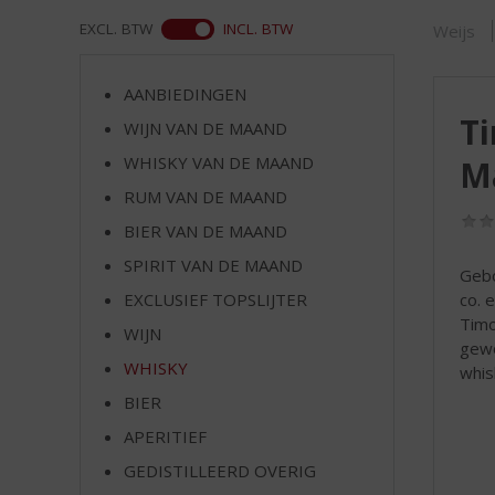
d
S
WEB
EXCL. BTW
INCL. BTW
Weijs
p
r
AANBIEDINGEN
i
Ti
n
WIJN VAN DE MAAND
g
WHISKY VAN DE MAAND
Ma
n
RUM VAN DE MAAND
a
a
BIER VAN DE MAAND
r
SPIRIT VAN DE MAAND
d
Gebo
e
co. 
EXCLUSIEF TOPSLIJTER
n
Timo
WIJN
a
gewo
v
WHISKY
whis
i
BIER
g
APERITIEF
a
t
GEDISTILLEERD OVERIG
i