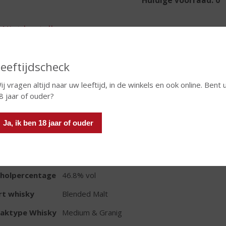
eeftijdscheck
In winkelmand
ij vragen altijd naar uw leeftijd, in de winkels en ook online. Bent 
8 jaar of ouder?
TIKETINFORMATIE
Ja, ik ben 18 jaar of ouder
d van Herkomst
Schotland
oud
70 CL
oholpercentage
46.8% vol
rt whisky
Blended Malt
aktype Whisky
Medium & Granig