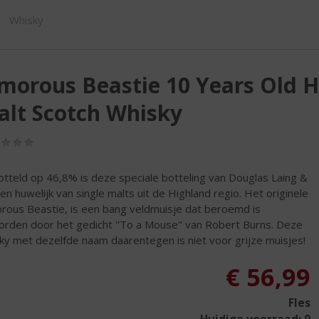
SHOP
Whisky
morous Beastie 10 Years Old 
lt Scotch Whisky
(0,0
/
5)
tteld op 46,8% is deze speciale botteling van Douglas Laing &
een huwelijk van single malts uit de Highland regio. Het originele
rous Beastie, is een bang veldmuisje dat beroemd is
rden door het gedicht "To a Mouse" van Robert Burns. Deze
ky met dezelfde naam daarentegen is niet voor grijze muisjes!
€
56,99
Fles
Huidige voorraad: 0