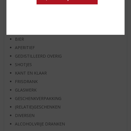
SPIRIT VAN DE MAAND
EXCLUSIEF TOPSLIJTER
WIJN
WHISKY
BIER
APERITIEF
GEDISTILLEERD OVERIG
SHOTJES
KANT EN KLAAR
FRISDRANK
GLASWERK
GESCHENKVERPAKKING
(RELATIE)GESCHENKEN
DIVERSEN
ALCOHOLVRIJE DRANKEN