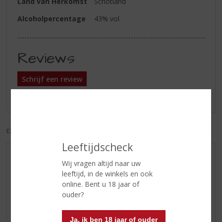
Land van Herkomst
Schotland
Alcoholpercentage
43% vol
Reviews
Schrijf een review
Er zijn nog geen reviews geplaatst voor dit product
EXCL. BTW
INCL. BTW
Leeftijdscheck
AANBIEDINGEN
Wij vragen altijd naar uw
WIJN VAN DE MAAND
leeftijd, in de winkels en ook
online. Bent u 18 jaar of
WHISKY VAN DE MAAND
ouder?
RUM VAN DE MAAND
BIER VAN DE MAAND
Ja, ik ben 18 jaar of ouder