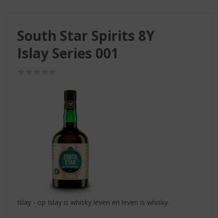
S
p
r
South Star Spirits 8Y
i
n
Islay Series 001
g
n
(0,0
a
/
a
5)
r
d
e
n
a
v
i
g
a
t
i
Islay - op Islay is whisky leven en leven is whisky.
e