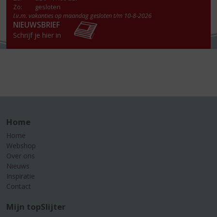
Zo:
gesloten
I.v.m. vakanties op maandag gesloten t/m 10-8-2026
NIEUWSBRIEF
Schrijf je hier in
Home
Home
Webshop
Over ons
Nieuws
Inspiratie
Contact
Mijn topSlijter