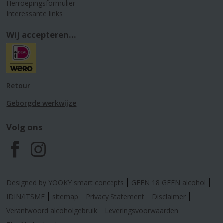
Herroepingsformulier
Interessante links
Wij accepteren...
Retour
Geborgde werkwijze
Volg ons
F
I
a
n
Designed by YOOKY smart concepts
GEEN 18 GEEN alcohol
c
s
IDIN/ITSME
sitemap
Privacy Statement
Disclaimer
Verantwoord alcoholgebruik
Leveringsvoorwaarden