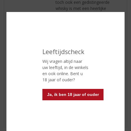
toch ook een gedistingeerde
whisky is met een heerlijke
combinatie van vanille en zout.
Smaak
Ook op de tong zijn de smaken
zoet en zout tegelijk waarbij ook
hier de turf mooi in balans is met
vanille, zeespray en smeulend
eikenhout op het strand.
Leeftijdscheck
Afdronk
Lange finish gevuld met as,
Wij vragen altijd naar
waarbij het eikenhout zorgt voor
uw leeftijd, in de winkels
een mooi evenwicht.
en ook online. Bent u
18 jaar of ouder?
Reviews
Ja, ik ben 18 jaar of ouder
Schrijf een review
Er zijn nog geen reviews geplaatst voor dit product