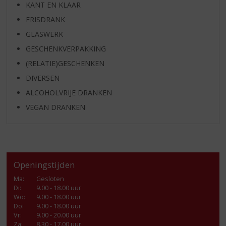
KANT EN KLAAR
FRISDRANK
GLASWERK
GESCHENKVERPAKKING
(RELATIE)GESCHENKEN
DIVERSEN
ALCOHOLVRIJE DRANKEN
VEGAN DRANKEN
Openingstijden
Ma
:
Gesloten
Di
:
9.00 - 18.00 uur
Wo
:
9.00 - 18.00 uur
Do
:
9.00 - 18.00 uur
Vr
:
9.00 - 20.00 uur
Za
:
8.30 - 17.00 uur