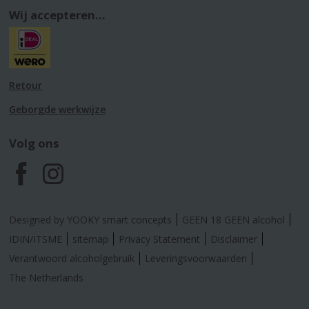
Wij accepteren...
Retour
Geborgde werkwijze
Volg ons
F
I
a
n
Designed by YOOKY smart concepts
GEEN 18 GEEN alcohol
c
s
IDIN/ITSME
sitemap
Privacy Statement
Disclaimer
Verantwoord alcoholgebruik
Leveringsvoorwaarden
e
t
The Netherlands