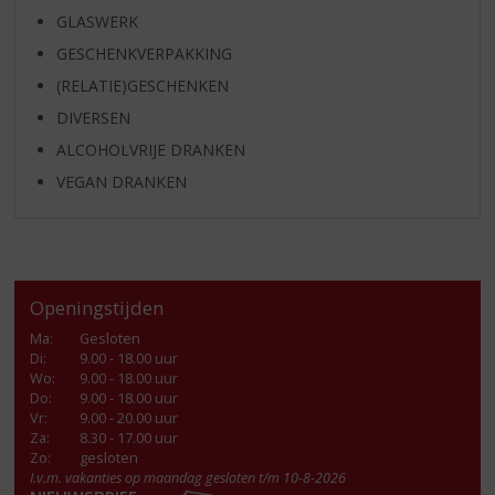
GLASWERK
GESCHENKVERPAKKING
(RELATIE)GESCHENKEN
DIVERSEN
ALCOHOLVRIJE DRANKEN
VEGAN DRANKEN
Openingstijden
Ma
:
Gesloten
Di
:
9.00 - 18.00 uur
Wo
:
9.00 - 18.00 uur
Do
:
9.00 - 18.00 uur
Vr
:
9.00 - 20.00 uur
Za
:
8.30 - 17.00 uur
Zo:
gesloten
I.v.m. vakanties op maandag gesloten t/m 10-8-2026