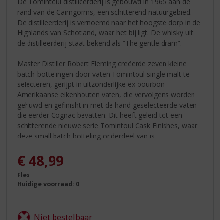
De Tomintoul distilleerderij is gebouwd in 1965 aan de
rand van de Cairngorms, een schitterend natuurgebied.
De distilleerderij is vernoemd naar het hoogste dorp in de
Highlands van Schotland, waar het bij ligt. De whisky uit
de distilleerderij staat bekend als “The gentle dram”.
Master Distiller Robert Fleming creëerde zeven kleine
batch-bottelingen door vaten Tomintoul single malt te
selecteren, gerijpt in uitzonderlijke ex-bourbon
Amerikaanse eikenhouten vaten, die vervolgens worden
gehuwd en gefinisht in met de hand geselecteerde vaten
die eerder Cognac bevatten. Dit heeft geleid tot een
schitterende nieuwe serie Tomintoul Cask Finishes, waar
deze small batch botteling onderdeel van is.
€
48,99
Fles
Huidige voorraad: 0