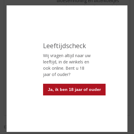
bloesemhoning en bitterkoekjes
met hints van kamille en venkel
Smaak
zoet soezendeeg en slagroom
vermengd met gesuikerde
amandelen, butterscotch, rozijnen
en tabak
Leeftijdscheck
Afdronk
lagen witte chocolade, panettone
en nootmuskaat vervagen in
Wij vragen altijd naar uw
verwarmende gemberkruiden
leeftijd, in de winkels en
ook online. Bent u 18
jaar of ouder?
Reviews
Ja, ik ben 18 jaar of ouder
Schrijf een review
Er zijn nog geen reviews geplaatst voor dit product
EXCL. BTW
INCL. BTW