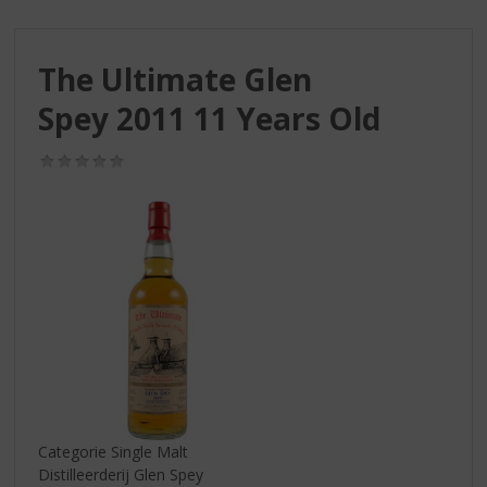
S
p
r
The Ultimate Glen
i
n
Spey 2011 11 Years Old
g
n
(0,0
a
/
a
5)
r
d
e
n
a
v
i
g
a
t
i
Categorie Single Malt
e
Distilleerderij Glen Spey