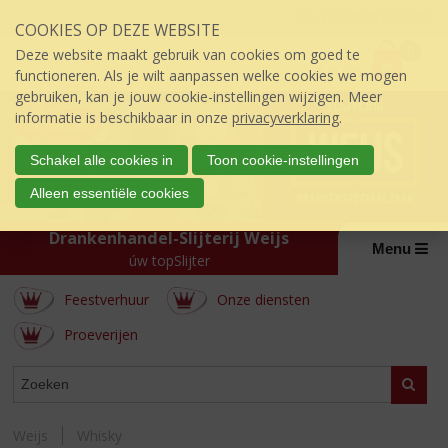
Sla
Inloggen mijn topSlijter
COOKIES OP DEZE WEBSITE
links
P
over
0
Deze website maakt gebruik van cookies om goed te
r
€
0,00
S
functioneren. Als je wilt aanpassen welke cookies we mogen
i
p
gebruiken, kan je jouw cookie-instellingen wijzigen. Meer
j
r
informatie is beschikbaar in onze
privacyverklaring
.
s
i
:
n
Schakel alle cookies in
Toon cookie-instellingen
g
Alleen essentiële cookies
n
a
Drankenhandel-Slijterij Weijs
a
Menu
úw topSlijter
r
d
Feestverhuur
Onze diensten
e
i
Proeverijen
n
h
WEBSHOP
Zoeke
o
u
d
Weijs
Whisky