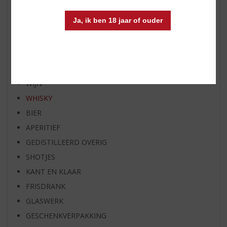
WHISKY VAN DE MAAND
Ja, ik ben 18 jaar of ouder
RUM VAN DE MAAND
BIER VAN DE MAAND
SPIRIT VAN DE MAAND
EXCLUSIEF TOPSLIJTER
WIJN
WHISKY
BIER
APERITIEF
GEDISTILLEERD OVERIG
SHOTJES
KANT EN KLAAR
FRISDRANK
GLASWERK
GESCHENKVERPAKKING