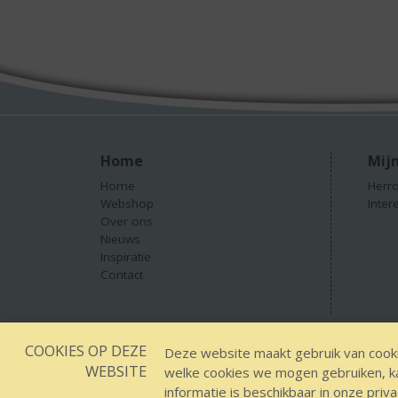
Home
Mijn
Home
Herro
Webshop
Inter
Over ons
Nieuws
Inspiratie
Contact
COOKIES OP DEZE
Designed by YOOKY smart concepts
GEEN 18 GEEN
Deze website maakt gebruik van cooki
WEBSITE
welke cookies we mogen gebruiken, kan
informatie is beschikbaar in onze
priva