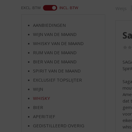
d
S
WEB
EXCL. BTW
INCL. BTW
Weijs
p
r
AANBIEDINGEN
i
Sa
n
WIJN VAN DE MAAND
g
WHISKY VAN DE MAAND
n
RUM VAN DE MAAND
a
a
BIER VAN DE MAAND
SAG
r
Spir
SPIRIT VAN DE MAAND
d
e
EXCLUSIEF TOPSLIJTER
Saga
n
mout
WIJN
a
Amer
v
WHISKY
dat 
i
geme
BIER
g
voor
APERITIEF
a
eike
t
GEDISTILLEERD OVERIG
whis
i