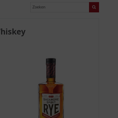
Zoeken
Whiskey