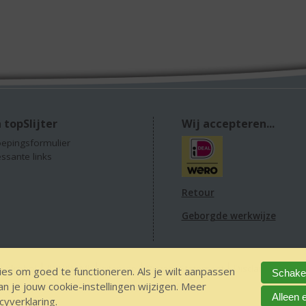
 topSlijter
Wij accepteren...
epingsformulier
essante links
Retour
Geborgde werkwijze
 alcohol
IDIN/ITSME
sitemap
Privacy Statement
Disclaimer
Ver
es om goed te functioneren. Als je wilt aanpassen
Schakel
 je jouw cookie-instellingen wijzigen. Meer
The Netherlands
Alleen 
cyverklaring
.