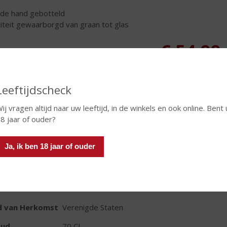
de hand gebotteld
iteit gewaarborgd van graan tot glas
€
54,99
Fles
Leeftijdscheck
ij vragen altijd naar uw leeftijd, in de winkels en ook online. Bent 
8 jaar of ouder?
In winkelmand
Ja, ik ben 18 jaar of ouder
TIKETINFORMATIE
d van Herkomst
Verenigde Staten
oud
70 CL