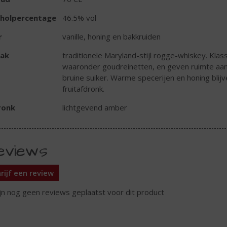
oholpercentage
46.5% vol
r
vanille, honing en bakkruiden
ak
traditionele Maryland-stijl rogge-whiskey. Kla
waaronder goudreinetten, en geven ruimte aan
bruine suiker. Warme specerijen en honing bli
fruitafdronk.
ronk
lichtgevend amber
eviews
rijf een review
ijn nog geen reviews geplaatst voor dit product