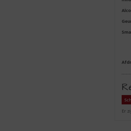
Alc
Geu
Sma
Afd
R
Sch
Er z