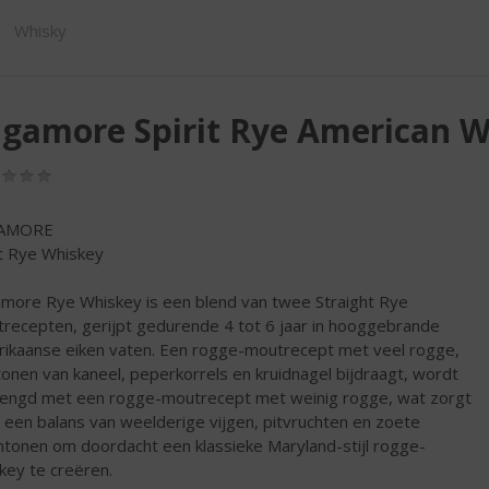
SHOP
Whisky
gamore Spirit Rye American 
(0,0
/
5)
AMORE
it Rye Whiskey
more Rye Whiskey is een blend van twee Straight Rye
recepten, gerijpt gedurende 4 tot 6 jaar in hooggebrande
ikaanse eiken vaten. Een rogge-moutrecept met veel rogge,
tonen van kaneel, peperkorrels en kruidnagel bijdraagt, wordt
ngd met een rogge-moutrecept met weinig rogge, wat zorgt
 een balans van weelderige vijgen, pitvruchten en zoete
ntonen om doordacht een klassieke Maryland-stijl rogge-
key te creëren.