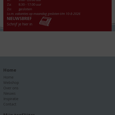
Za
:
8.30 - 17.00 uur
Zo:
gesloten
I.v.m. vakanties op maandag gesloten t/m 10-8-2026
NIEUWSBRIEF
Schrijf je hier in
Home
Home
Webshop
Over ons
Nieuws
Inspiratie
Contact
Mijn topSlijter