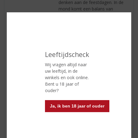
denken aan de feestdagen. In de
mond komt een balans van
honing, rijpe appel en winterse
specerijen naar voren.
Smaak
De Ice Wine Casks voegen een
subtiele zoetheid en een gelaagde
fruitigheid toe, waardoor de
whisky een verrassende
Leeftijdscheck
complexiteit krijgt.
Wij vragen altijd naar
Afdronk
De afdronk is lang en
uw leeftijd, in de
verwarmend, met hints van
winkels en ook online.
kaneel en een vleugje karamel..
Bent u 18 jaar of
ouder?
Reviews
Ja, ik ben 18 jaar of ouder
Schrijf een review
Er zijn nog geen reviews geplaatst voor dit product