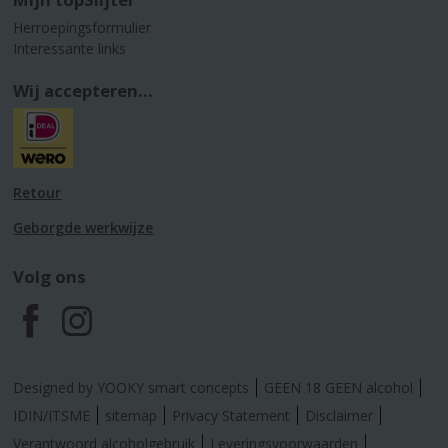
Herroepingsformulier
Interessante links
Wij accepteren...
Retour
Geborgde werkwijze
Volg ons
F
I
a
n
Designed by YOOKY smart concepts
GEEN 18 GEEN alcohol
c
s
IDIN/ITSME
sitemap
Privacy Statement
Disclaimer
Verantwoord alcoholgebruik
Leveringsvoorwaarden