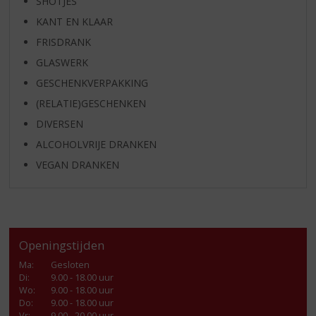
SHOTJES
KANT EN KLAAR
FRISDRANK
GLASWERK
GESCHENKVERPAKKING
(RELATIE)GESCHENKEN
DIVERSEN
ALCOHOLVRIJE DRANKEN
VEGAN DRANKEN
Openingstijden
Ma
:
Gesloten
Di
:
9.00 - 18.00 uur
Wo
:
9.00 - 18.00 uur
Do
:
9.00 - 18.00 uur
Vr
:
9.00 - 20.00 uur