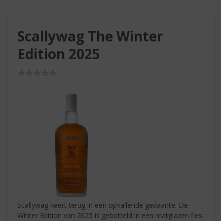
S
p
r
Scallywag The Winter
i
n
Edition 2025
g
n
(0,0
a
/
a
5)
r
d
e
n
a
v
i
g
a
t
i
Scallywag keert terug in een opvallende gedaante. De
e
Winter Edition van 2025 is gebotteld in een matglazen fles