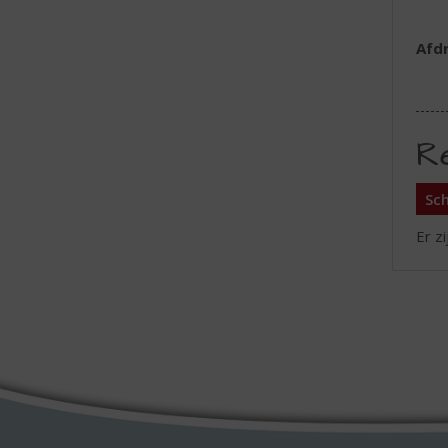
Afd
R
Sch
Er z