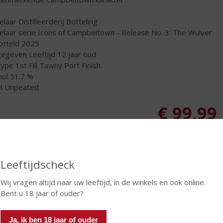
elaar Distilleerderij Botteling
elaar serie Icons of Campbeltown - Release No. 3: The Wulver
tteld 2025
egeven Leeftijd 12 jaar oud
type 1st Fill Tawny Port Finish
hol 51.7 %
l Unpeated
€
99,99
Fles
Huidige voorraad: 1
Leeftijdscheck
Wij vragen altijd naar uw leeftijd, in de winkels en ook online.
Bent u 18 jaar of ouder?
In winkelmand
Ja, ik ben 18 jaar of ouder