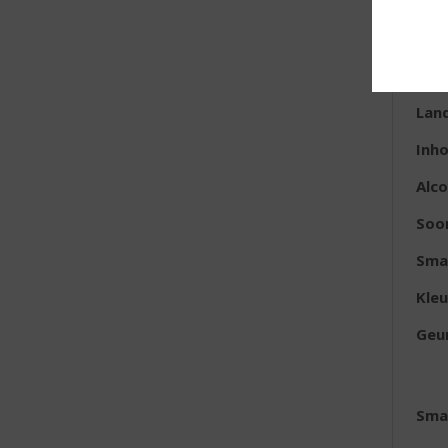
E
Lan
Inh
Alc
Soo
Sma
Kleu
Geu
Sma