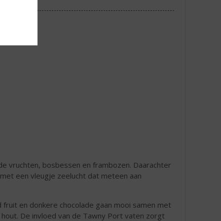
ode vruchten, bosbessen en frambozen. Daarachter
t, met een vleugje zeelucht dat meteen aan
d fruit en donkere chocolade gaan mooi samen met
t hout. De invloed van de Tawny Port vaten zorgt