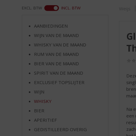
d
S
WEB
EXCL. BTW
INCL. BTW
Weijs
p
r
AANBIEDINGEN
i
Gl
n
WIJN VAN DE MAAND
g
WHISKY VAN DE MAAND
T
n
RUM VAN DE MAAND
a
a
BIER VAN DE MAAND
r
SPIRIT VAN DE MAAND
d
Deze
e
sing
EXCLUSIEF TOPSLIJTER
n
bren
WIJN
a
maar
v
WHISKY
i
Na ee
BIER
g
een 
APERITIEF
a
resu
t
zach
GEDISTILLEERD OVERIG
i
het 