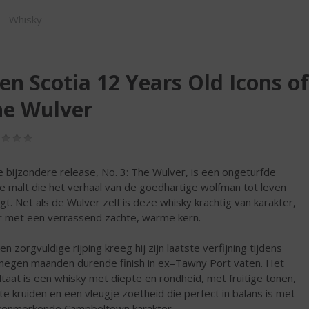
SHOP
Whisky
en Scotia 12 Years Old Icons 
he Wulver
(0,0
/
5)
 bijzondere release, No. 3: The Wulver, is een ongeturfde
le malt die het verhaal van de goedhartige wolfman tot leven
gt. Net als de Wulver zelf is deze whisky krachtig van karakter,
 met een verrassend zachte, warme kern.
n zorgvuldige rijping kreeg hij zijn laatste verfijning tijdens
negen maanden durende finish in ex–Tawny Port vaten. Het
ltaat is een whisky met diepte en rondheid, met fruitige tonen,
te kruiden en een vleugje zoetheid die perfect in balans is met
kenmerkende Campbeltown karakter.