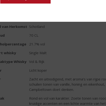
TIKETINFORMATIE
d van Herkomst
Schotland
oud
70 CL
oholpercentage
21.7% vol
rt whisky
Single Malt
aktype Whisky
Vol & Rijk
r
Licht koper
r
Zacht en uitnodigend, met aroma’s van rijpe r
schuilen tonen van vanille, honing en eikenhou
Campbeltown doet denken.
ak
Rond en vol van karakter. Zoete tonen van roo
kruidige accenten en een lichte warmte van he