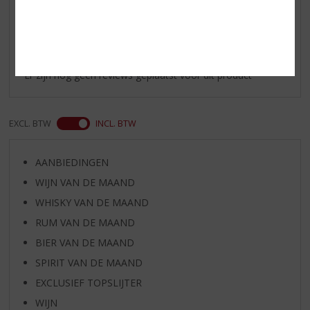
Reviews
Schrijf een review
Er zijn nog geen reviews geplaatst voor dit product
EXCL. BTW
INCL. BTW
AANBIEDINGEN
WIJN VAN DE MAAND
WHISKY VAN DE MAAND
RUM VAN DE MAAND
BIER VAN DE MAAND
SPIRIT VAN DE MAAND
EXCLUSIEF TOPSLIJTER
WIJN