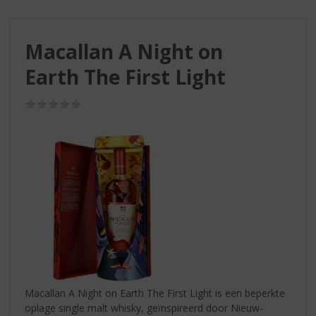
S
p
r
Macallan A Night on
i
n
Earth The First Light
g
n
(0,0
a
/
a
5)
r
d
e
n
a
v
i
g
a
t
i
Macallan A Night on Earth The First Light is een beperkte
e
oplage single malt whisky, geïnspireerd door Nieuw-