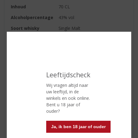
Inhoud
70 CL
Alcoholpercentage
43% vol
Soort whisky
Single Malt
Smaaktype Whisky
Vol & Rijk
Geur
Warme tonen van geroosterd
eikenhout, gekarameliseerde
marshmallows, poedersuiker,
vanille en bessencompote.
Leeftijdscheck
Smaak
Rijke karamel, zachte specerijen,
Wij vragen altijd naar
vanille-ijs, pavlova, steenvruchten
uw leeftijd, in de
en hints van kokosnoot en
winkels en ook online.
manuka-honing.
Bent u 18 jaar of
Afdronk
Zoet en fruitig met zachte
ouder?
specerijen en geroosterd
eikenhout.
Ja, ik ben 18 jaar of ouder