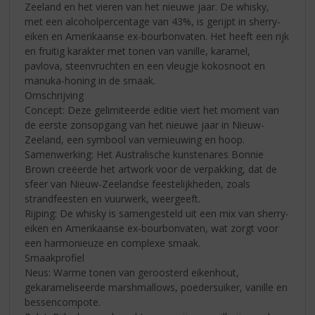
Zeeland en het vieren van het nieuwe jaar. De whisky,
met een alcoholpercentage van 43%, is gerijpt in sherry-
eiken en Amerikaanse ex-bourbonvaten. Het heeft een rijk
en fruitig karakter met tonen van vanille, karamel,
pavlova, steenvruchten en een vleugje kokosnoot en
manuka-honing in de smaak.
Omschrijving
Concept: Deze gelimiteerde editie viert het moment van
de eerste zonsopgang van het nieuwe jaar in Nieuw-
Zeeland, een symbool van vernieuwing en hoop.
Samenwerking: Het Australische kunstenares Bonnie
Brown creëerde het artwork voor de verpakking, dat de
sfeer van Nieuw-Zeelandse feestelijkheden, zoals
strandfeesten en vuurwerk, weergeeft.
Rijping: De whisky is samengesteld uit een mix van sherry-
eiken en Amerikaanse ex-bourbonvaten, wat zorgt voor
een harmonieuze en complexe smaak.
Smaakprofiel
Neus: Warme tonen van geroosterd eikenhout,
gekarameliseerde marshmallows, poedersuiker, vanille en
bessencompote.