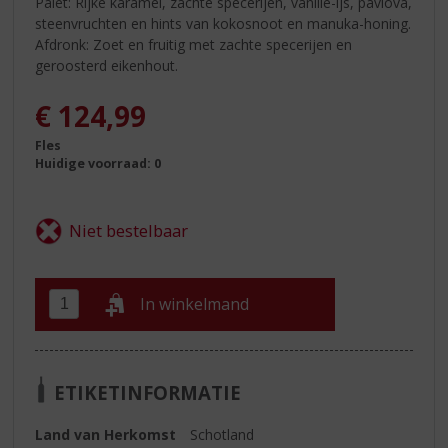
Palet: Rijke karamel, zachte specerijen, vanille-ijs, pavlova,
steenvruchten en hints van kokosnoot en manuka-honing.
Afdronk: Zoet en fruitig met zachte specerijen en
geroosterd eikenhout.
€
124,99
Fles
Huidige voorraad: 0
In winkelmand
ETIKETINFORMATIE
Land van Herkomst
Schotland