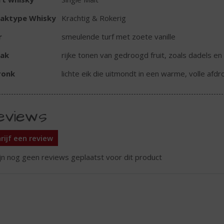
aktype Whisky
Krachtig & Rokerig
r
smeulende turf met zoete vanille
ak
rijke tonen van gedroogd fruit, zoals dadels en
ronk
lichte eik die uitmondt in een warme, volle afdr
eviews
rijf een review
ijn nog geen reviews geplaatst voor dit product