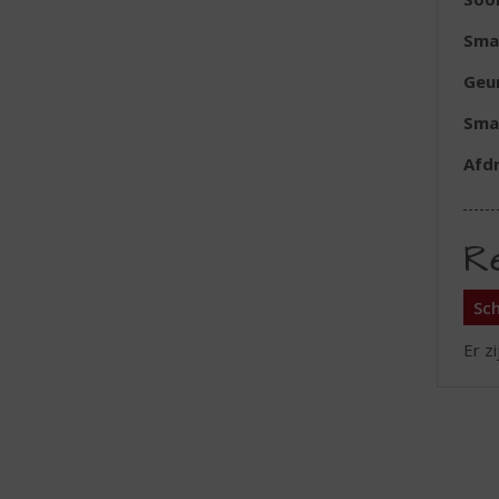
Sma
Geu
Sma
Afd
R
Sch
Er z