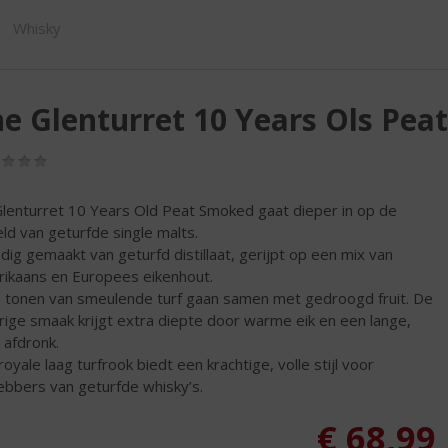
SHOP
Whisky
e Glenturret 10 Years Ols Pea
(0,0
/
5)
lenturret 10 Years Old Peat Smoked gaat dieper in op de
ld van geturfde single malts.
edig gemaakt van geturfd distillaat, gerijpt op een mix van
ikaans en Europees eikenhout.
e tonen van smeulende turf gaan samen met gedroogd fruit. De
rige smaak krijgt extra diepte door warme eik en een lange,
 afdronk.
royale laag turfrook biedt een krachtige, volle stijl voor
hebbers van geturfde whisky’s.
€
68,99