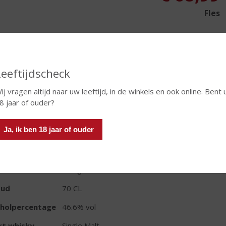
Fles
Leeftijdscheck
In winkelmand
ij vragen altijd naar uw leeftijd, in de winkels en ook online. Bent 
8 jaar of ouder?
TIKETINFORMATIE
Ja, ik ben 18 jaar of ouder
d van Herkomst
Schotland
io
Hooglanden
oud
70 CL
oholpercentage
46.6% vol
rt whisky
Single Malt