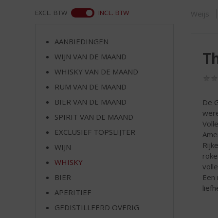
d
S
WEB
EXCL. BTW
INCL. BTW
Weijs
p
r
AANBIEDINGEN
i
Th
n
WIJN VAN DE MAAND
g
WHISKY VAN DE MAAND
n
RUM VAN DE MAAND
a
a
BIER VAN DE MAAND
De G
r
were
SPIRIT VAN DE MAAND
d
Voll
e
EXCLUSIEF TOPSLIJTER
Amer
n
Rijk
WIJN
a
roke
v
WHISKY
volle
i
Een 
BIER
g
lief
APERITIEF
a
t
GEDISTILLEERD OVERIG
i