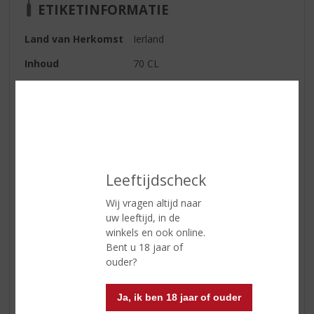
ETIKETINFORMATIE
Land van Herkomst
Ierland
Inhoud
70 CL
Alcoholpercentage
46% vol
Soort whisky
Single Malt
Kleur
Oud goud.
Geur
Aroma’s van hibiscus, honingraat,
witte druiven, grapefruit en
Leeftijdscheck
citrusfruit.
Wij vragen altijd naar
Smaak
Tonen van lychee, witte druiven,
uw leeftijd, in de
witte peper, geroosterde perzik
winkels en ook online.
en gebakken biscuit.
Bent u 18 jaar of
ouder?
Afdronk
De afdronk is mooi droog met
hints van specerijen, geroosterde
Ja, ik ben 18 jaar of ouder
amandelen en ahornsuiker.