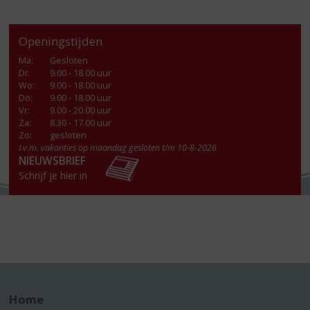
Openingstijden
Ma
:
Gesloten
Di
:
9.00 - 18.00 uur
Wo
:
9.00 - 18.00 uur
Do
:
9.00 - 18.00 uur
Vr
:
9.00 - 20.00 uur
Za
:
8.30 - 17.00 uur
Zo:
gesloten
I.v.m. vakanties op maandag gesloten t/m 10-8-2026
NIEUWSBRIEF
Schrijf je hier in
Home