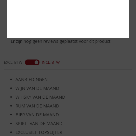
Reviews
Schrijf een review
Er zijn nog geen reviews geplaatst voor dit product
EXCL. BTW
INCL. BTW
AANBIEDINGEN
WIJN VAN DE MAAND
WHISKY VAN DE MAAND
RUM VAN DE MAAND
BIER VAN DE MAAND
SPIRIT VAN DE MAAND
EXCLUSIEF TOPSLIJTER