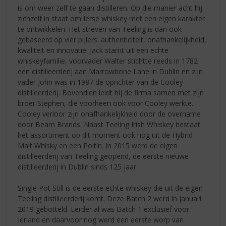
is om weer zelf te gaan distilleren. Op die manier acht hij
zichzelf in staat om Ierse whiskey met een eigen karakter
te ontwikkelen. Het streven van Teeling is dan ook
gebaseerd op vier pijlers: authenticiteit, onafhankelijkheid,
kwaliteit en innovatie. Jack stamt uit een echte
whiskeyfamilie, voorvader Walter stichtte reeds in 1782
een distilleerderij aan Marrowbone Lane in Dublin en zijn
vader John was in 1987 de oprichter van de Cooley
distilleerderij. Bovendien leidt hij de firma samen met zijn
broer Stephen, die voorheen ook voor Cooley werkte.
Cooley verloor zijn onafhankelijkheid door de overname
door Beam Brands. Naast Teeling Irish Whiskey bestaat
het assortiment op dit moment ook nog uit de Hybrid
Malt Whisky en een Poitín. In 2015 werd de eigen
distilleerderij van Teeling geopend, de eerste nieuwe
distilleerderij in Dublin sinds 125 jaar.
Single Pot Still is de eerste echte whiskey die uit de eigen
Teeling distilleerderij komt. Deze Batch 2 werd in januari
2019 gebotteld. Eerder al was Batch 1 exclusief voor
Ierland en daarvoor nog werd een eerste worp van