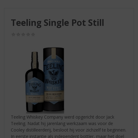
S
p
r
Teeling Single Pot Still
i
n
g
(0,0
/
n
5)
a
a
r
d
e
n
a
v
i
g
a
Teeling Whiskey Company werd opgericht door Jack
t
Teeling. Nadat hij jarenlang werkzaam was voor de
i
Cooley distilleerderij, besloot hij voor zichzelf te beginnen.
e
In eerste instantie als independent bottler, maar het doel