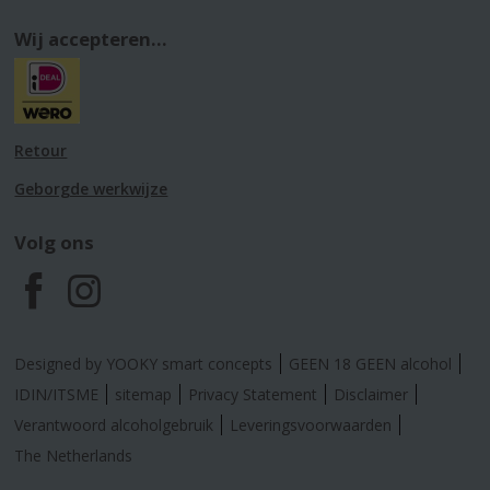
Wij accepteren...
Retour
Geborgde werkwijze
Volg ons
F
I
a
n
Designed by YOOKY smart concepts
GEEN 18 GEEN alcohol
c
s
IDIN/ITSME
sitemap
Privacy Statement
Disclaimer
Verantwoord alcoholgebruik
Leveringsvoorwaarden
e
t
The Netherlands