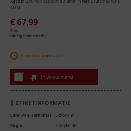
Aged in Bourbon casks and a finish in rare Sauternes wine
casks.
€
67,99
Fles
Huidige voorraad: 1
In winkelmand
ETIKETINFORMATIE
Land van Herkomst
Schotland
Regio
Hooglanden