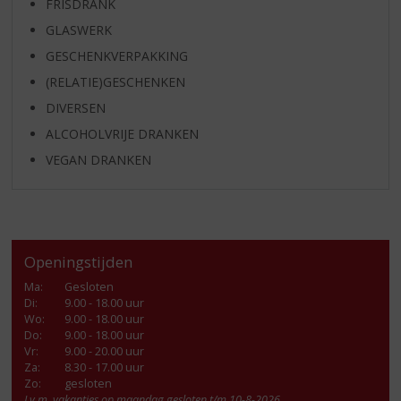
FRISDRANK
GLASWERK
GESCHENKVERPAKKING
(RELATIE)GESCHENKEN
DIVERSEN
ALCOHOLVRIJE DRANKEN
VEGAN DRANKEN
Openingstijden
Ma
:
Gesloten
Di
:
9.00 - 18.00 uur
Wo
:
9.00 - 18.00 uur
Do
:
9.00 - 18.00 uur
Vr
:
9.00 - 20.00 uur
Za
:
8.30 - 17.00 uur
Zo:
gesloten
I.v.m. vakanties op maandag gesloten t/m 10-8-2026