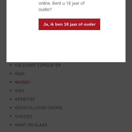
online. Bent u 18 jaar of
ouder?
AANBIEDINGEN
WIJN VAN DE MAAND
Ja, ik ben 18 jaar of ouder
WHISKY VAN DE MAAND
RUM VAN DE MAAND
BIER VAN DE MAAND
SPIRIT VAN DE MAAND
EXCLUSIEF TOPSLIJTER
WIJN
WHISKY
BIER
APERITIEF
GEDISTILLEERD OVERIG
SHOTJES
KANT EN KLAAR