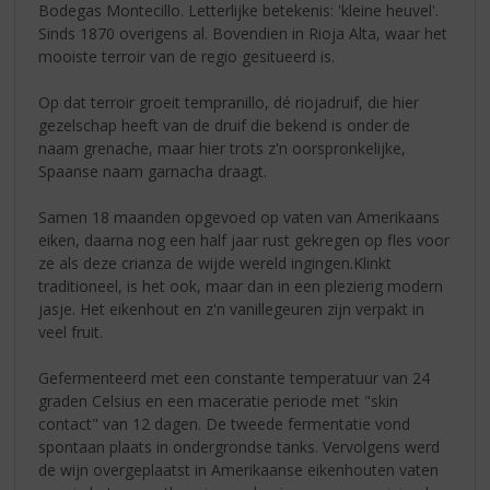
Bodegas Montecillo. Letterlijke betekenis: 'kleine heuvel'.
Sinds 1870 overigens al. Bovendien in Rioja Alta, waar het
mooiste terroir van de regio gesitueerd is.
Op dat terroir groeit tempranillo, dé riojadruif, die hier
gezelschap heeft van de druif die bekend is onder de
naam grenache, maar hier trots z'n oorspronkelijke,
Spaanse naam garnacha draagt.
Samen 18 maanden opgevoed op vaten van Amerikaans
eiken, daarna nog een half jaar rust gekregen op fles voor
ze als deze crianza de wijde wereld ingingen.Klinkt
traditioneel, is het ook, maar dan in een plezierig modern
jasje. Het eikenhout en z'n vanillegeuren zijn verpakt in
veel fruit.
Gefermenteerd met een constante temperatuur van 24
graden Celsius en een maceratie periode met "skin
contact" van 12 dagen. De tweede fermentatie vond
spontaan plaats in ondergrondse tanks. Vervolgens werd
de wijn overgeplaatst in Amerikaanse eikenhouten vaten