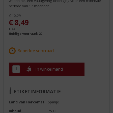
waarin het een vatlagering onderging voor een minimale
periode van 12 maanden.
Originele prijs was:
€
10,29
, Huidige prijs is:
€
8,49
Fles
Huidige voorraad: 20
In winkelmand
ETIKETINFORMATIE
Land van Herkomst
Spanje
Inhoud
75 CL