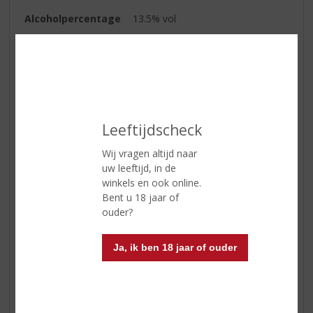
Alcoholpercentage
13.5% vol
Soort wijn
Rood
Kleur
rode kersachtige kleur
Geur
stevige bosvruchten,aarde,leer
Smaak
rijp fruit, kersen, en geïntegreerde
Leeftijdscheck
houttonen. Soepele tannines die
de mooie fruittonen subtiel
Wij vragen altijd naar
ondersteunen. Vol & krachtig.
uw leeftijd, in de
winkels en ook online.
Wijn-spijs
lamskoteletten, rosbief, licht
Bent u 18 jaar of
pittige kip, stoofschotels, pasta's
ouder?
Reviews
Ja, ik ben 18 jaar of ouder
Schrijf een review
Er zijn nog geen reviews geplaatst voor dit product