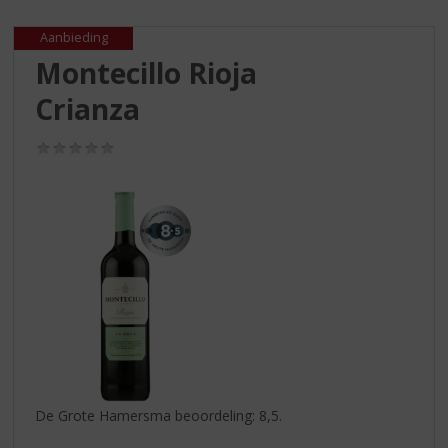
S
p
Aanbieding
r
Montecillo Rioja
i
n
Crianza
g
n
(0,0
a
/
a
5)
r
d
e
n
a
v
i
g
a
t
i
De Grote Hamersma beoordeling: 8,5.
e