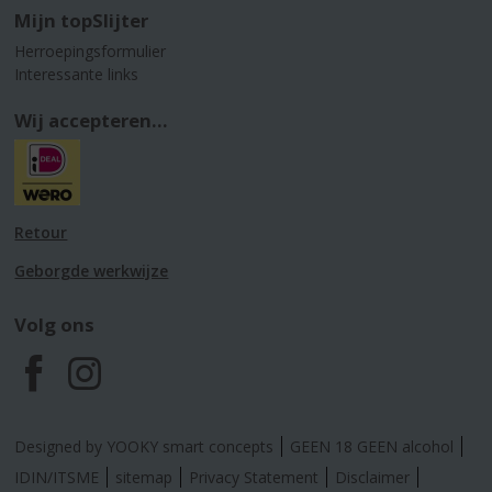
Mijn topSlijter
Herroepingsformulier
Interessante links
Wij accepteren...
Retour
Geborgde werkwijze
Volg ons
F
I
a
n
Designed by YOOKY smart concepts
GEEN 18 GEEN alcohol
c
s
IDIN/ITSME
sitemap
Privacy Statement
Disclaimer