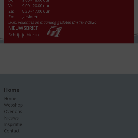
Do
:
9.00 - 18.00 uur
Vr
:
9.00 - 20.00 uur
Za
:
8.30 - 17.00 uur
Zo:
gesloten
I.v.m. vakanties op maandag gesloten t/m 10-8-2026
NIEUWSBRIEF
Schrijf je hier in
Home
Home
Webshop
Over ons
Nieuws
Inspiratie
Contact