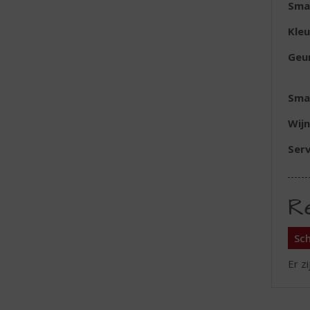
Sma
Kleu
Geu
Sma
Wijn
Serv
R
Sch
Er z