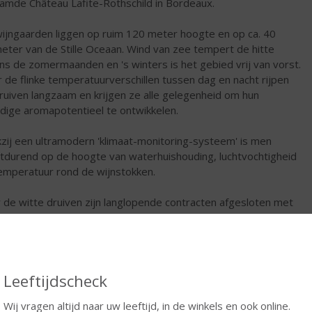
amde Château Lafite-Rothschild in Bordeaux.
ijngaarden liggen op ruim 120 meter hoogte en op ca. 40
meter van de Stille Oceaan. Wind van zee tempert de hitte
ens de zomermaanden en 's winters is het gebied vrij van vorst.
 de flinke temperatuurverschillen tussen dag en nacht rijpen
ruiven langzaam en krijgen ze alle gelegenheid om hun
edige aromapotentieel te ontwikkelen.
zij een ultramodern 'klimaat-monitoring-systeem' is men
tdurend op de hoogte van waterhuishouding, luchtvochtigheid
emperatuur rond de wijnstokken.
 de witte druiven zijn langlopende contracten afgesloten met
bouwers in koelere gebieden als Casablanca, bekend om de
tekende kwaliteit van hun chardonnay.
€
11,99
Leeftijdscheck
Fles
Wij vragen altijd naar uw leeftijd, in de winkels en ook online.
Huidige voorraad: 8