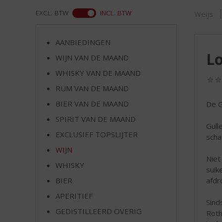
d
S
WEB
EXCL. BTW
INCL. BTW
Weijs
p
r
AANBIEDINGEN
i
L
n
WIJN VAN DE MAAND
g
WHISKY VAN DE MAAND
n
RUM VAN DE MAAND
a
a
BIER VAN DE MAAND
De G
r
SPIRIT VAN DE MAAND
d
Gull
e
EXCLUSIEF TOPSLIJTER
scha
n
WIJN
a
Niet
v
WHISKY
suik
i
afdro
BIER
g
APERITIEF
a
Sind
t
GEDISTILLEERD OVERIG
Roth
i