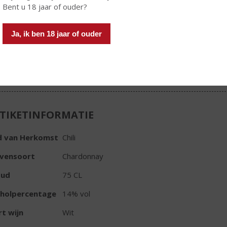
Bent u 18 jaar of ouder?
Ja, ik ben 18 jaar of ouder
In winkelmand
TIKETINFORMATIE
d van Herkomst
Chili
ivensoort
Chardonnay
oud
75 CL
oholpercentage
14% vol
t wijn
Wit