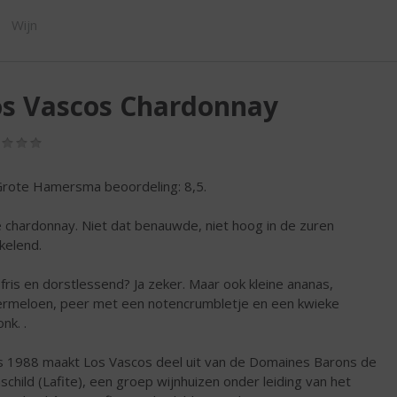
SHOP
Wijn
os Vascos Chardonnay
(0,0
/
5)
rote Hamersma beoordeling: 8,5.
e chardonnay. Niet dat benauwde, niet hoog in de zuren
kelend.
 fris en dorstlessend? Ja zeker. Maar ook kleine ananas,
ermeloen, peer met een notencrumbletje en een kwieke
nk. .
s 1988 maakt Los Vascos deel uit van de Domaines Barons de
schild (Lafite), een groep wijnhuizen onder leiding van het