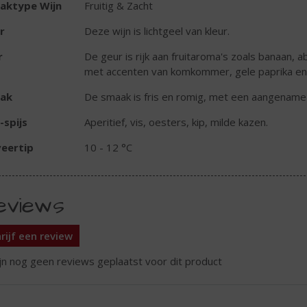
aktype Wijn
Fruitig & Zacht
r
Deze wijn is lichtgeel van kleur.
r
De geur is rijk aan fruitaroma's zoals banaan, 
met accenten van komkommer, gele paprika en g
ak
De smaak is fris en romig, met een aangename 
-spijs
Aperitief, vis, oesters, kip, milde kazen.
eertip
10 - 12 °C
eviews
rijf een review
ijn nog geen reviews geplaatst voor dit product