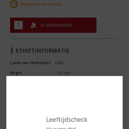
In winkelmand
ETIKETINFORMATIE
Land van Herkomst
Italië
Regio
Toscane
Druivensoort
Sangiovese
Inhoud
75 CL
Alcoholpercentage
13.5% vol
Soort wijn
Rood
Leeftijdscheck
Smaaktype Wijn
Fruitig & Zacht
Wij vragen altijd