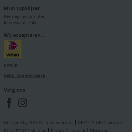
Mijn topSlijter
Herroepingsformulier
Interessante links
Wij accepteren...
Retour
Geborgde werkwijze
Volg ons
F
I
a
n
Designed by YOOKY smart concepts
GEEN 18 GEEN alcohol
IDIN/ITSME
sitemap
Privacy Statement
Disclaimer