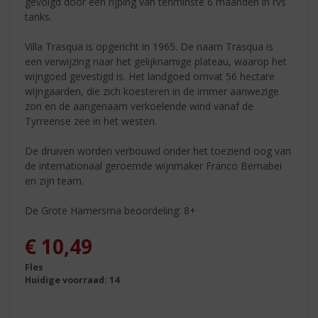
gevolgd door een rijping van tenminste 6 maanden in rvs
tanks.
Villa Trasqua is opgericht in 1965. De naam Trasqua is
een verwijzing naar het gelijknamige plateau, waarop het
wijngoed gevestigd is. Het landgoed omvat 56 hectare
wijngaarden, die zich koesteren in de immer aanwezige
zon en de aangenaam verkoelende wind vanaf de
Tyrreense zee in het westen.
De druiven worden verbouwd onder het toeziend oog van
de internationaal geroemde wijnmaker Franco Bernabei
en zijn team.
De Grote Hamersma beoordeling: 8+
€
10,49
Fles
Huidige voorraad: 14