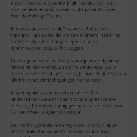
Rosso Toscana. Roje landwijn uit Toscane. Dat roept
kwalijke herinneringen op aan louche pizzeria’s, zeker
door dat huilerige Traluna.
Er is ook andere rosso uit Toscane: onbetaalbare
topwijnen, luxecuvées die om éen of andere reden niet
toegalten zijn tot een hogere appellation of
denominazione zoals ze hier zeggen.
Deze is geen van beide. Het is landwijn, maar dan in de
lekkere zin des woords. Z’n druif is sangiovese, dus in
essentie is het een chianti, al mag hij door de finesses van
allerhande appellationbepalingen niet zo heten.
Al heet hij niet zo, het is wel een chianti. Een
landwijnchianti. Geurend naar Toscane op een mooie
herfstdag. Rood fruit, zonnig gekleurde vallende bladeren.
Gul van smaak, elegant van statuur.
De Traluna, gemaakt van sangiovese, is vergist bij 26-
28°C in stalen tanks met 15-18 dagen schilcontact,