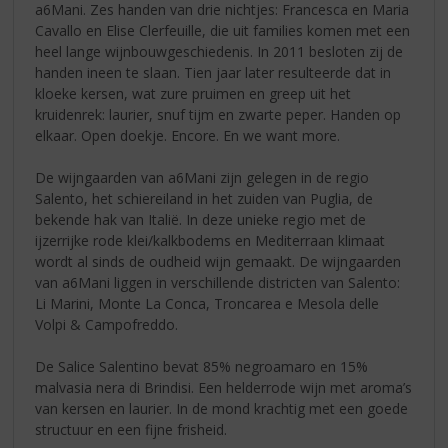
a6Mani. Zes handen van drie nichtjes: Francesca en Maria
Cavallo en Elise Clerfeuille, die uit families komen met een
heel lange wijnbouwgeschiedenis. In 2011 besloten zij de
handen ineen te slaan. Tien jaar later resulteerde dat in
kloeke kersen, wat zure pruimen en greep uit het
kruidenrek: laurier, snuf tijm en zwarte peper. Handen op
elkaar. Open doekje. Encore. En we want more.
De wijngaarden van a6Mani zijn gelegen in de regio
Salento, het schiereiland in het zuiden van Puglia, de
bekende hak van Italië. In deze unieke regio met de
ijzerrijke rode klei/kalkbodems en Mediterraan klimaat
wordt al sinds de oudheid wijn gemaakt. De wijngaarden
van a6Mani liggen in verschillende districten van Salento:
Li Marini, Monte La Conca, Troncarea e Mesola delle
Volpi & Campofreddo.
De Salice Salentino bevat 85% negroamaro en 15%
malvasia nera di Brindisi. Een helderrode wijn met aroma’s
van kersen en laurier. In de mond krachtig met een goede
structuur en een fijne frisheid.