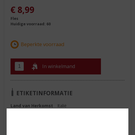
€
8,99
Fles
Huidige voorraad: 60
In winkelmand
ETIKETINFORMATIE
Land van Herkomst
Italië
Inhoud
75 CL
Alcoholpercentage
13.5% vol