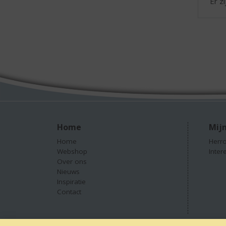
Er z
Home
Mijn
Home
Herro
Webshop
Inter
Over ons
Nieuws
Inspiratie
Contact