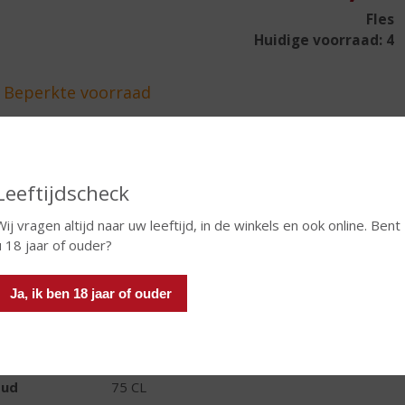
Fles
Huidige voorraad: 4
In winkelmand
Leeftijdscheck
Wij vragen altijd naar uw leeftijd, in de winkels en ook online. Bent
TIKETINFORMATIE
u 18 jaar of ouder?
d van Herkomst
Frankrijk
Ja, ik ben 18 jaar of ouder
io
Bourgogne
ivensoort
Pinot Noir
oud
75 CL