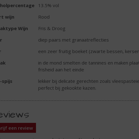
oholpercentage
13.5% vol
t wijn
Rood
aktype Wijn
Fris & Droog
r
diep paars met granaatreflecties
r
een zeer fruitig boeket (zwarte bessen, kerse
ak
in de mond smelten de tannines en maken plaat
frisheid aan het einde
-spijs
lekker bij delicate gerechten zoals vleespastei
perfect bij gekookte kazen.
eviews
rijf een review