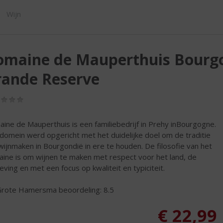
SHOP
Wijn
omaine de Mauperthuis Bourgo
rande Reserve
(0,0
/
5)
ine de Mauperthuis is een familiebedrijf in Prehy inBourgogne.
domein werd opgericht met het duidelijke doel om de traditie
wijnmaken in Bourgondië in ere te houden. De filosofie van het
ine is om wijnen te maken met respect voor het land, de
ving en met een focus op kwaliteit en typiciteit.
rote Hamersma beoordeling: 8.5
€
22,99