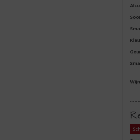
Alc
Soor
Sma
Kleu
Geu
Sma
Wijn
R
Sch