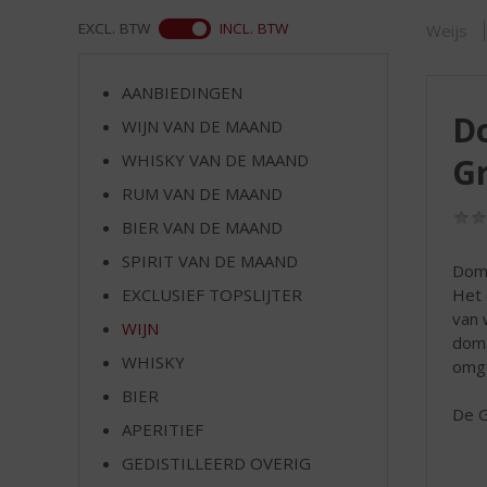
d
S
WEB
EXCL. BTW
INCL. BTW
Weijs
p
r
AANBIEDINGEN
i
D
n
WIJN VAN DE MAAND
g
WHISKY VAN DE MAAND
G
n
RUM VAN DE MAAND
a
a
BIER VAN DE MAAND
r
SPIRIT VAN DE MAAND
d
Doma
e
Het 
EXCLUSIEF TOPSLIJTER
n
van 
WIJN
a
doma
v
WHISKY
omge
i
BIER
g
De G
APERITIEF
a
t
GEDISTILLEERD OVERIG
i