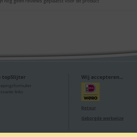
ijn nog geen reviews geplaatst voor dit product
 topSlijter
Wij accepteren...
epingsformulier
essante links
Retour
Geborgde werkwijze