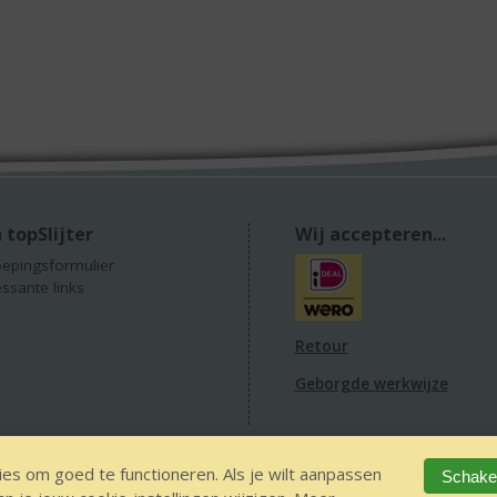
 topSlijter
Wij accepteren...
epingsformulier
essante links
Retour
Geborgde werkwijze
 alcohol
IDIN/ITSME
sitemap
Privacy Statement
Disclaimer
Ver
es om goed te functioneren. Als je wilt aanpassen
Schakel