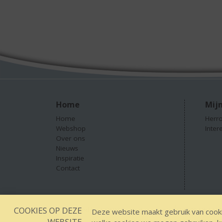
Home
Mijn
Home
Herro
Webshop
Inter
Over ons
Nieuws
Inspiratie
Contact
COOKIES OP DEZE
Designed by YOOKY smart concepts
GEEN 18 GEEN
Deze website maakt gebruik van cooki
WEBSITE