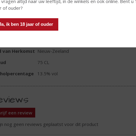
 vragen altijd naar uw leeftijd, in de winkels en ook online. Bent u
r of ouder?
In winkelmand
Ja, ik ben 18 jaar of ouder
TIKETINFORMATIE
d van Herkomst
Nieuw-Zeeland
oud
75 CL
oholpercentage
13.5% vol
eviews
rijf een review
ijn nog geen reviews geplaatst voor dit product