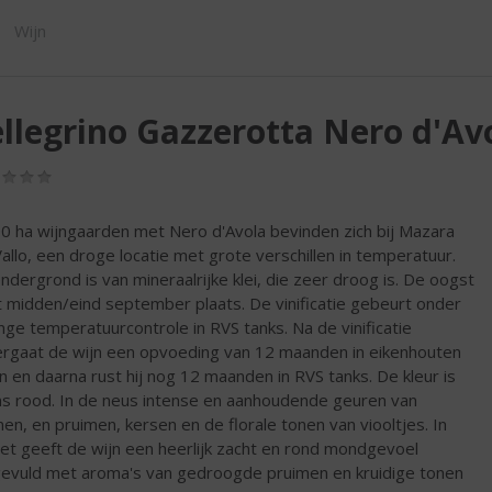
SHOP
Wijn
llegrino Gazzerotta Nero d'Avola
(0,0
/
5)
0 ha wijngaarden met Nero d'Avola bevinden zich bij Mazara
Vallo, een droge locatie met grote verschillen in temperatuur.
ndergrond is van mineraalrijke klei, die zeer droog is. De oogst
t midden/eind september plaats. De vinificatie gebeurt onder
nge temperatuurcontrole in RVS tanks. Na de vinificatie
rgaat de wijn een opvoeding van 12 maanden in eikenhouten
n en daarna rust hij nog 12 maanden in RVS tanks. De kleur is
ns rood. In de neus intense en aanhoudende geuren van
en, en pruimen, kersen en de florale tonen van viooltjes. In
et geeft de wijn een heerlijk zacht en rond mondgevoel
evuld met aroma's van gedroogde pruimen en kruidige tonen