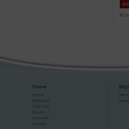
Sch
Er z
Home
Mijn
Home
Herro
Webshop
Inter
Over ons
Nieuws
Inspiratie
Contact