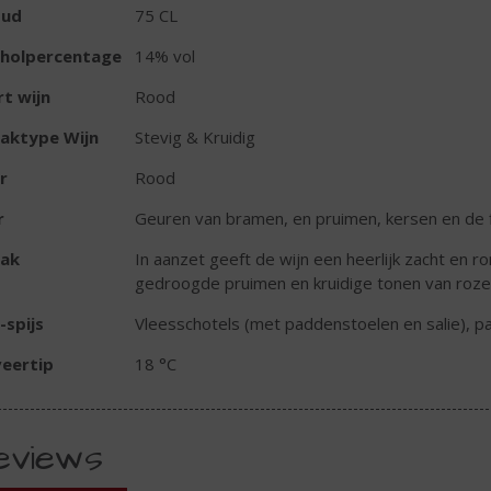
oud
75 CL
oholpercentage
14% vol
t wijn
Rood
aktype Wijn
Stevig & Kruidig
r
Rood
r
Geuren van bramen, en pruimen, kersen en de fl
ak
In aanzet geeft de wijn een heerlijk zacht en
gedroogde pruimen en kruidige tonen van roze
-spijs
Vleesschotels (met paddenstoelen en salie), pa
eertip
18 °C
eviews