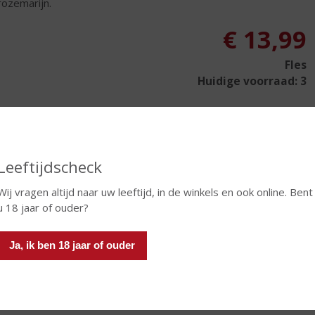
rozemarijn.
€
13,99
Fles
Huidige voorraad: 3
Leeftijdscheck
In winkelmand
Wij vragen altijd naar uw leeftijd, in de winkels en ook online. Bent
u 18 jaar of ouder?
TIKETINFORMATIE
Ja, ik ben 18 jaar of ouder
d van Herkomst
Italië
ivensoort
Nero d'Avola