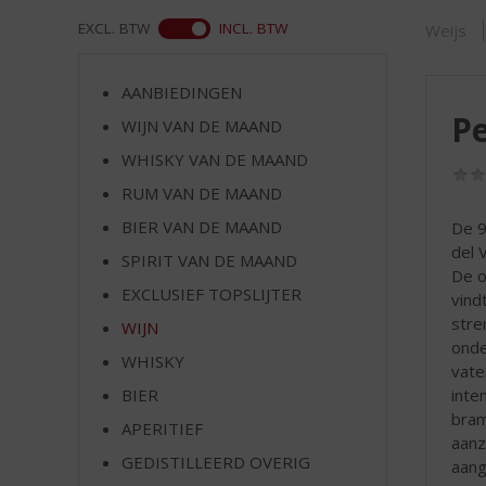
d
S
WEB
EXCL. BTW
INCL. BTW
Weijs
p
r
AANBIEDINGEN
i
Pe
n
WIJN VAN DE MAAND
g
WHISKY VAN DE MAAND
n
RUM VAN DE MAAND
a
a
BIER VAN DE MAAND
De 9
r
del 
SPIRIT VAN DE MAAND
d
De o
e
EXCLUSIEF TOPSLIJTER
vind
n
stre
WIJN
a
onde
v
WHISKY
vate
i
inte
BIER
g
bram
APERITIEF
a
aanz
t
GEDISTILLEERD OVERIG
aang
i