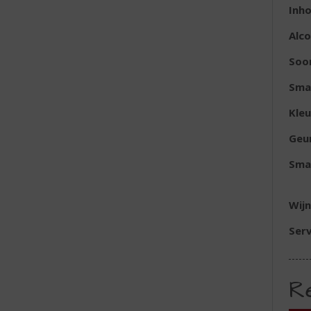
Inh
Alc
Soor
Sma
Kleu
Geu
Sma
Wijn
Serv
R