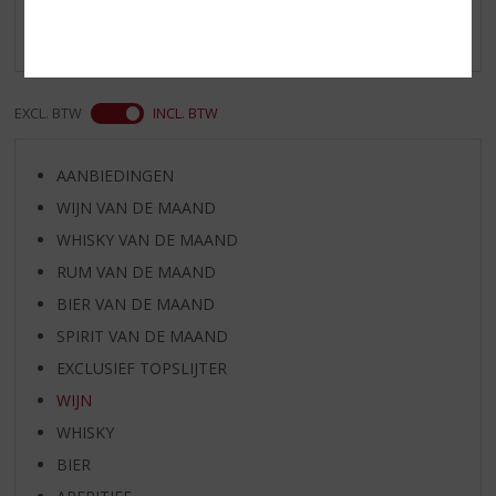
Er zijn nog geen reviews geplaatst voor dit product
EXCL. BTW
INCL. BTW
AANBIEDINGEN
WIJN VAN DE MAAND
WHISKY VAN DE MAAND
RUM VAN DE MAAND
BIER VAN DE MAAND
SPIRIT VAN DE MAAND
EXCLUSIEF TOPSLIJTER
WIJN
WHISKY
BIER