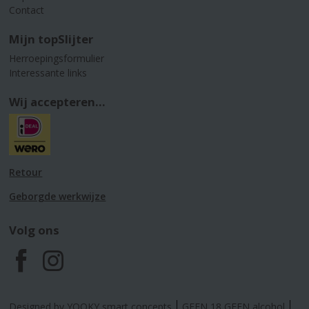
Contact
Mijn topSlijter
Herroepingsformulier
Interessante links
Wij accepteren...
Retour
Geborgde werkwijze
Volg ons
F
I
a
n
Designed by YOOKY smart concepts
GEEN 18 GEEN alcohol