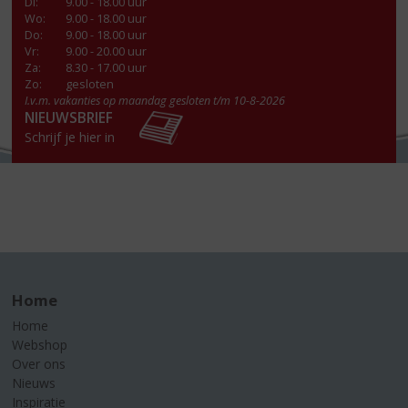
Di
:
9.00 - 18.00 uur
Wo
:
9.00 - 18.00 uur
Do
:
9.00 - 18.00 uur
Vr
:
9.00 - 20.00 uur
Za
:
8.30 - 17.00 uur
Zo:
gesloten
I.v.m. vakanties op maandag gesloten t/m 10-8-2026
NIEUWSBRIEF
Schrijf je hier in
Home
Home
Webshop
Over ons
Nieuws
Inspiratie