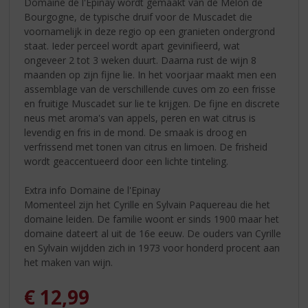
Domaine de l'Epinay wordt gemaakt van de Melon de
Bourgogne, de typische druif voor de Muscadet die
voornamelijk in deze regio op een granieten ondergrond
staat. Ieder perceel wordt apart gevinifieerd, wat
ongeveer 2 tot 3 weken duurt. Daarna rust de wijn 8
maanden op zijn fijne lie. In het voorjaar maakt men een
assemblage van de verschillende cuves om zo een frisse
en fruitige Muscadet sur lie te krijgen. De fijne en discrete
neus met aroma's van appels, peren en wat citrus is
levendig en fris in de mond. De smaak is droog en
verfrissend met tonen van citrus en limoen. De frisheid
wordt geaccentueerd door een lichte tinteling.
Extra info Domaine de l'Epinay
Momenteel zijn het Cyrille en Sylvain Paquereau die het
domaine leiden. De familie woont er sinds 1900 maar het
domaine dateert al uit de 16e eeuw. De ouders van Cyrille
en Sylvain wijdden zich in 1973 voor honderd procent aan
het maken van wijn.
€
12,99