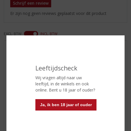
Schrijf een review
Er zijn nog geen reviews geplaatst voor dit product
EXCL. BTW
INCL. BTW
AANBIEDINGEN
WIJN VAN DE MAAND
Leeftijdscheck
WHISKY VAN DE MAAND
RUM VAN DE MAAND
Wij vragen altijd naar uw
leeftijd, in de winkels en ook
BIER VAN DE MAAND
online. Bent u 18 jaar of ouder?
SPIRIT VAN DE MAAND
EXCLUSIEF TOPSLIJTER
Ja, ik ben 18 jaar of ouder
WIJN
WHISKY
BIER