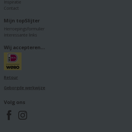
Inspiratie
Contact
Mijn topSlijter
Herroepingsformulier
Interessante links
Wij accepteren...
Retour
Geborgde werkwijze
Volg ons
F
I
a
n