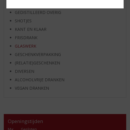
APERITIEF
GEDISTILLEERD OVERIG
SHOTJES
KANT EN KLAAR
FRISDRANK
GLASWERK
GESCHENKVERPAKKING
(RELATIE)GESCHENKEN
DIVERSEN
ALCOHOLVRIJE DRANKEN
VEGAN DRANKEN
Openingstijden
Ma
:
Gesloten