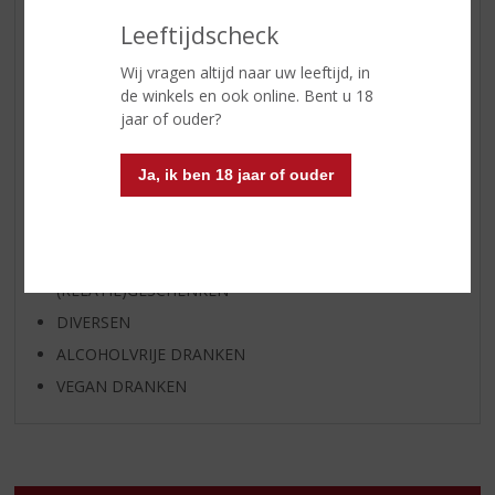
WHISKY
Leeftijdscheck
BIER
APERITIEF
Wij vragen altijd naar uw leeftijd, in
de winkels en ook online. Bent u 18
GEDISTILLEERD OVERIG
jaar of ouder?
SHOTJES
KANT EN KLAAR
Ja, ik ben 18 jaar of ouder
FRISDRANK
GLASWERK
GESCHENKVERPAKKING
(RELATIE)GESCHENKEN
DIVERSEN
ALCOHOLVRIJE DRANKEN
VEGAN DRANKEN