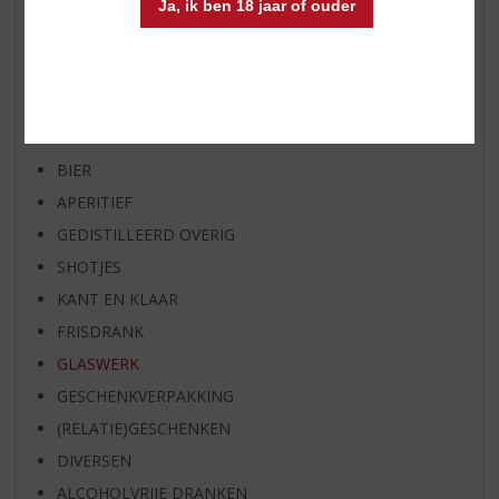
Ja, ik ben 18 jaar of ouder
BIER VAN DE MAAND
SPIRIT VAN DE MAAND
EXCLUSIEF TOPSLIJTER
WIJN
WHISKY
BIER
APERITIEF
GEDISTILLEERD OVERIG
SHOTJES
KANT EN KLAAR
FRISDRANK
GLASWERK
GESCHENKVERPAKKING
(RELATIE)GESCHENKEN
DIVERSEN
ALCOHOLVRIJE DRANKEN