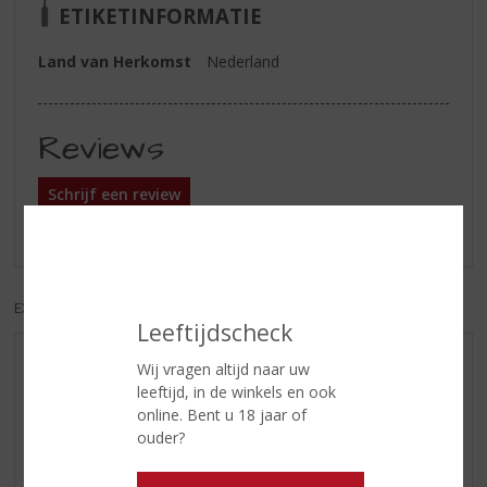
ETIKETINFORMATIE
Land van Herkomst
Nederland
Reviews
Schrijf een review
Er zijn nog geen reviews geplaatst voor dit product
EXCL. BTW
INCL. BTW
Leeftijdscheck
AANBIEDINGEN
Wij vragen altijd naar uw
leeftijd, in de winkels en ook
WIJN VAN DE MAAND
online. Bent u 18 jaar of
WHISKY VAN DE MAAND
ouder?
RUM VAN DE MAAND