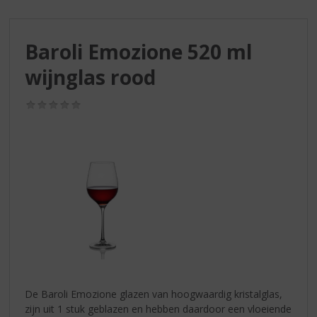
S
p
r
Baroli Emozione 520 ml
i
n
wijnglas rood
g
n
(0,0
a
/
a
5)
r
d
e
n
a
v
i
g
a
t
i
De Baroli Emozione glazen van hoogwaardig kristalglas,
e
zijn uit 1 stuk geblazen en hebben daardoor een vloeiende