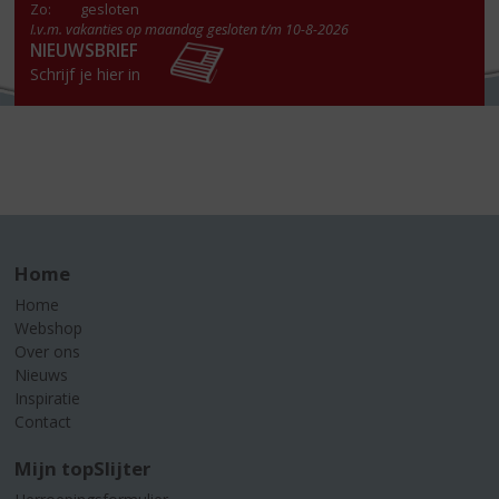
Zo:
gesloten
I.v.m. vakanties op maandag gesloten t/m 10-8-2026
NIEUWSBRIEF
Schrijf je hier in
Home
Home
Webshop
Over ons
Nieuws
Inspiratie
Contact
Mijn topSlijter