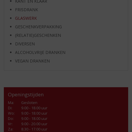
KANT EN KLAAR
FRISDRANK
GLASWERK
GESCHENKVERPAKKING
(RELATIE)GESCHENKEN
DIVERSEN
ALCOHOLVRIJE DRANKEN
VEGAN DRANKEN
Openingstijden
Ma
:
Gesloten
Di
:
9.00 - 18.00 uur
Wo
:
9.00 - 18.00 uur
Do
:
9.00 - 18.00 uur
Vr
:
9.00 - 20.00 uur
Za
:
8.30 - 17.00 uur