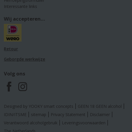
Herroepingsformulier
Interessante links
Wij accepteren...
Retour
Geborgde werkwijze
Volg ons
F
I
a
n
Designed by YOOKY smart concepts
GEEN 18 GEEN alcohol
c
s
IDIN/ITSME
sitemap
Privacy Statement
Disclaimer
Verantwoord alcoholgebruik
Leveringsvoorwaarden
e
t
The Netherlands