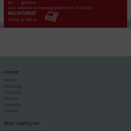
Zo:
gesloten
I.v.m. vakanties op maandag gesloten t/m 10-8-2026
NIEUWSBRIEF
Schrijf je hier in
Home
Home
Webshop
Over ons
Nieuws
Inspiratie
Contact
Mijn topSlijter