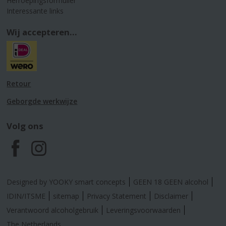
Herroepingsformulier
Interessante links
Wij accepteren...
Retour
Geborgde werkwijze
Volg ons
F
I
a
n
Designed by YOOKY smart concepts
GEEN 18 GEEN alcohol
c
s
IDIN/ITSME
sitemap
Privacy Statement
Disclaimer
Verantwoord alcoholgebruik
Leveringsvoorwaarden
e
t
The Netherlands