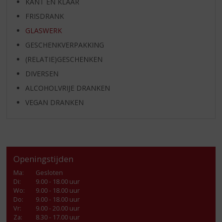
KANT EN KLAAR
FRISDRANK
GLASWERK
GESCHENKVERPAKKING
(RELATIE)GESCHENKEN
DIVERSEN
ALCOHOLVRIJE DRANKEN
VEGAN DRANKEN
Openingstijden
Ma
:
Gesloten
Di
:
9.00 - 18.00 uur
Wo
:
9.00 - 18.00 uur
Do
:
9.00 - 18.00 uur
Vr
:
9.00 - 20.00 uur
Za
:
8.30 - 17.00 uur