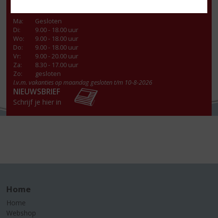
Openingstijden
Ma
:
Gesloten
Di
:
9.00 - 18.00 uur
Wo
:
9.00 - 18.00 uur
Do
:
9.00 - 18.00 uur
Vr
:
9.00 - 20.00 uur
Za
:
8.30 - 17.00 uur
Zo:
gesloten
I.v.m. vakanties op maandag gesloten t/m 10-8-2026
NIEUWSBRIEF
Schrijf je hier in
Home
Home
Webshop