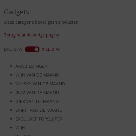
S
p
Gadgets
r
i
Deze categorie bevat geen producten.
n
g
Terug naar de vorige pagina
n
a
EXCL. BTW
INCL. BTW
a
r
d
AANBIEDINGEN
e
WIJN VAN DE MAAND
n
a
WHISKY VAN DE MAAND
v
RUM VAN DE MAAND
i
BIER VAN DE MAAND
g
a
SPIRIT VAN DE MAAND
t
EXCLUSIEF TOPSLIJTER
i
WIJN
e