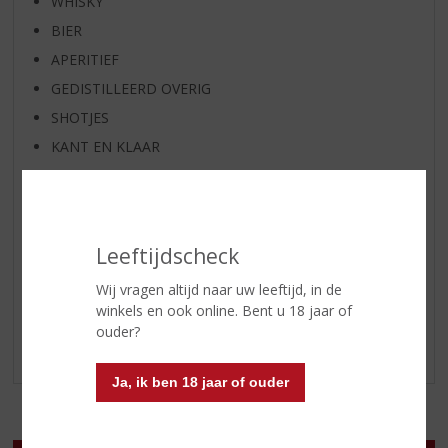
WHISKY
BIER
APERITIEF
GEDISTILLEERD OVERIG
SHOTJES
KANT EN KLAAR
FRISDRANK
GLASWERK
GESCHENKVERPAKKING
Leeftijdscheck
(RELATIE)GESCHENKEN
Wij vragen altijd naar uw leeftijd, in de
DIVERSEN
winkels en ook online. Bent u 18 jaar of
ALCOHOLVRIJE DRANKEN
ouder?
VEGAN DRANKEN
Ja, ik ben 18 jaar of ouder