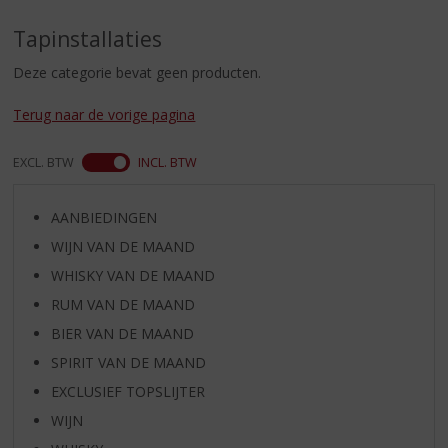
S
p
Tapinstallaties
r
i
Deze categorie bevat geen producten.
n
g
Terug naar de vorige pagina
n
a
EXCL. BTW
INCL. BTW
a
r
d
AANBIEDINGEN
e
WIJN VAN DE MAAND
n
a
WHISKY VAN DE MAAND
v
RUM VAN DE MAAND
i
BIER VAN DE MAAND
g
a
SPIRIT VAN DE MAAND
t
EXCLUSIEF TOPSLIJTER
i
WIJN
e