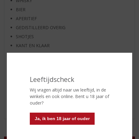
WHISKY
BIER
APERITIEF
GEDISTILLEERD OVERIG
SHOTJES
KANT EN KLAAR
FRISDRANK
GLASWERK
GESCHENKVERPAKKING
Leeftijdscheck
(RELATIE)GESCHENKEN
Wij vragen altijd naar uw leeftijd, in de
DIVERSEN
winkels en ook online. Bent u 18 jaar of
ALCOHOLVRIJE DRANKEN
ouder?
VEGAN DRANKEN
Ja, ik ben 18 jaar of ouder