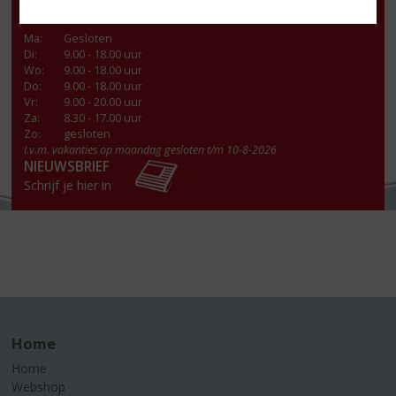
Openingstijden
Ma
:
Gesloten
Di
:
9.00 - 18.00 uur
Wo
:
9.00 - 18.00 uur
Do
:
9.00 - 18.00 uur
Vr
:
9.00 - 20.00 uur
Za
:
8.30 - 17.00 uur
Zo:
gesloten
I.v.m. vakanties op maandag gesloten t/m 10-8-2026
NIEUWSBRIEF
Schrijf je hier in
Home
Home
Webshop